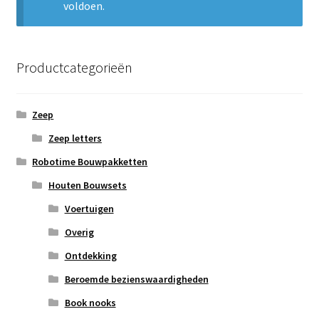
voldoen.
Subme
Nieuws
uitvou
Klantenservice
Productcategorieën
Retour
Zeep
Zeep letters
Robotime Bouwpakketten
Houten Bouwsets
Voertuigen
Overig
Ontdekking
Beroemde bezienswaardigheden
Book nooks