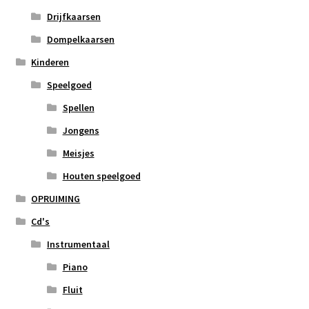
Drijfkaarsen
Dompelkaarsen
Kinderen
Speelgoed
Spellen
Jongens
Meisjes
Houten speelgoed
OPRUIMING
Cd's
Instrumentaal
Piano
Fluit