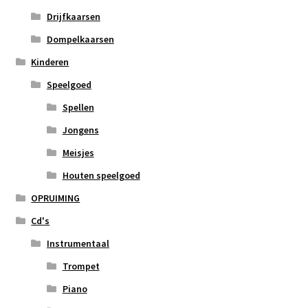
Drijfkaarsen
Dompelkaarsen
Kinderen
Speelgoed
Spellen
Jongens
Meisjes
Houten speelgoed
OPRUIMING
Cd's
Instrumentaal
Trompet
Piano