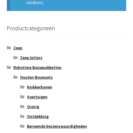
voldoen.
Subme
Nieuws
uitvou
Klantenservice
Productcategorieën
Retour
Zeep
Zeep letters
Robotime Bouwpakketten
Houten Bouwsets
Knikkerbanen
Voertuigen
Overig
Ontdekking
Beroemde bezienswaardigheden