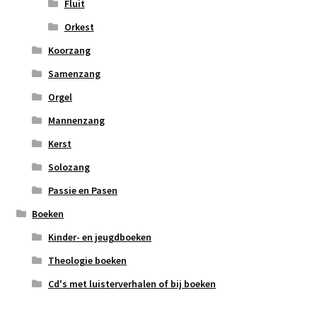
Fluit
Orkest
Koorzang
Samenzang
Orgel
Mannenzang
Kerst
Solozang
Passie en Pasen
Boeken
Kinder- en jeugdboeken
Theologie boeken
Cd's met luisterverhalen of bij boeken