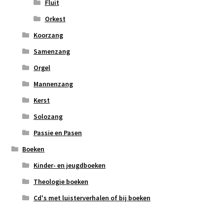
Fluit
Orkest
Koorzang
Samenzang
Orgel
Mannenzang
Kerst
Solozang
Passie en Pasen
Boeken
Kinder- en jeugdboeken
Theologie boeken
Cd's met luisterverhalen of bij boeken