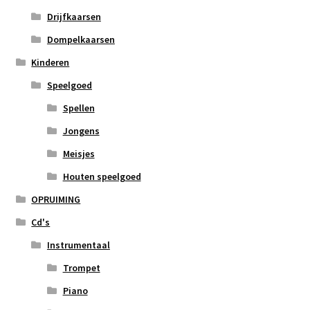
Drijfkaarsen
Dompelkaarsen
Kinderen
Speelgoed
Spellen
Jongens
Meisjes
Houten speelgoed
OPRUIMING
Cd's
Instrumentaal
Trompet
Piano