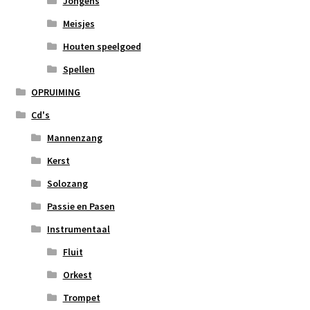
Jongens
Meisjes
Houten speelgoed
Spellen
OPRUIMING
Cd's
Mannenzang
Kerst
Solozang
Passie en Pasen
Instrumentaal
Fluit
Orkest
Trompet