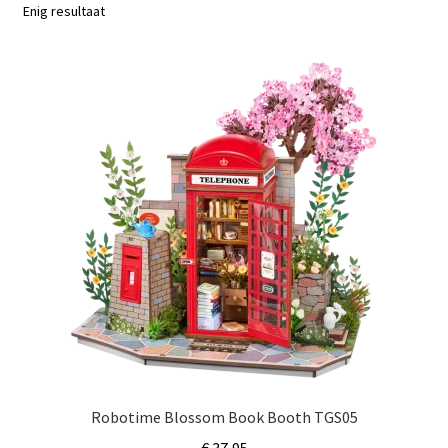
Subme
Enig resultaat
Nieuws
uitvou
Klantenservice
Retour
Robotime Blossom Book Booth TGS05