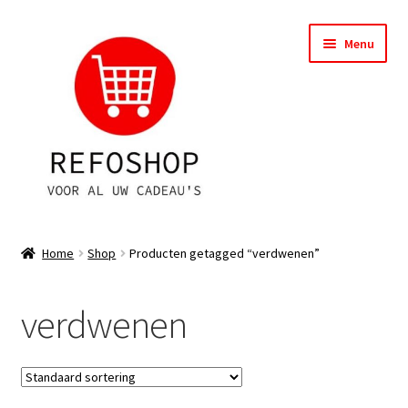
Ga
Ga
Menu
door
naar
naar
de
navigatie
inhoud
Shop
Home
Shop
Producten getagged “verdwenen”
OPRUIMING
verdwenen
Subme
Assortiment
uitvou
Subme
Account
uitvou