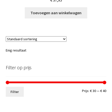
€
37,95
Toevoegen aan winkelwagen
Enig resultaat
Filter op prijs
Min.
Max
Prijs:
€ 30
—
€ 40
Filter
prij
prij