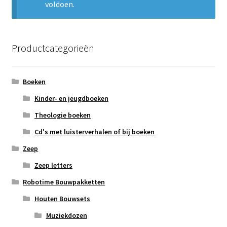
voldoen.
Subme
Nieuws
uitvou
Klantenservice
Productcategorieën
Retour
Boeken
Kinder- en jeugdboeken
Theologie boeken
Cd's met luisterverhalen of bij boeken
Zeep
Zeep letters
Robotime Bouwpakketten
Houten Bouwsets
Muziekdozen