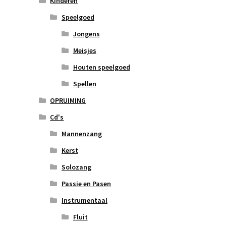
Kinderen
Speelgoed
Jongens
Meisjes
Houten speelgoed
Spellen
OPRUIMING
Cd's
Mannenzang
Kerst
Solozang
Passie en Pasen
Instrumentaal
Fluit