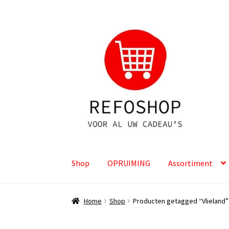
Ga
Ga
door
naar
naar
de
navigatie
inhoud
Shop
OPRUIMING
Assortiment
Home
Shop
Producten getagged “Vlieland”