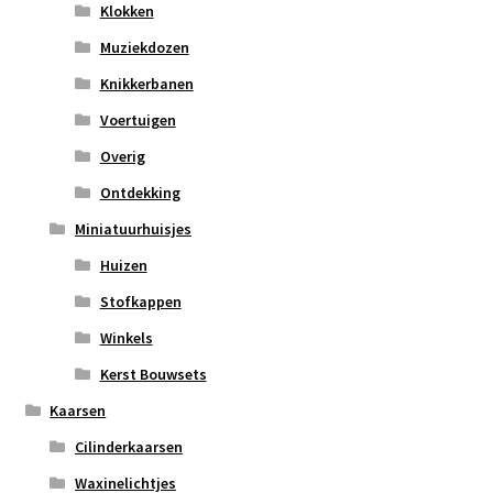
Klokken
Muziekdozen
Knikkerbanen
Voertuigen
Overig
Ontdekking
Miniatuurhuisjes
Huizen
Stofkappen
Winkels
Kerst Bouwsets
Kaarsen
Cilinderkaarsen
Waxinelichtjes