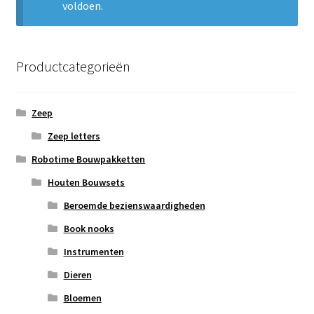
voldoen.
Subme
Nieuws
uitvou
Klantenservice
Productcategorieën
Retour
Zeep
Zeep letters
Robotime Bouwpakketten
Houten Bouwsets
Beroemde bezienswaardigheden
Book nooks
Instrumenten
Dieren
Bloemen