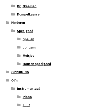
Drijfkaarsen
Dompelkaarsen
Kinderen
Speelgoed
Spellen
Jongens
Meisjes
Houten speelgoed
OPRUIMING
Cd's
Instrumentaal
Piano
Fluit