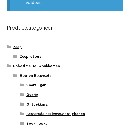
voldoen.
Subme
Nieuws
uitvou
Klantenservice
Productcategorieën
Retour
Zeep
Zeep letters
Robotime Bouwpakketten
Houten Bouwsets
Voertuigen
Overig
Ontdekking
Beroemde bezienswaardigheden
Book nooks