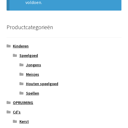
voldoen.
Subme
Nieuws
uitvou
Klantenservice
Productcategorieën
Retour
Kinderen
Speelgoed
Jongens
Meisjes
Houten speelgoed
Spellen
OPRUIMING
Cd's
Kerst