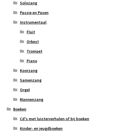
Solozang
Passie en Pasen
Instrumentaal
Fluit
Orkest
Trompet
Piano
Koorzang
Samenzang
Orgel
Mannenzang
Boeken
Cd's met luisterverhalen of bij boeken
Kinder- en jeugdboeken