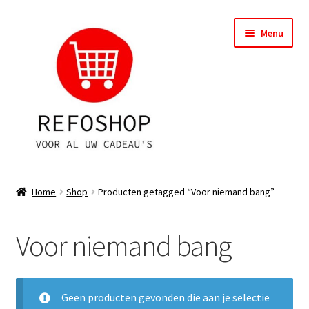
Ga
Ga
Menu
door
naar
naar
de
navigatie
inhoud
Shop
Home
Shop
Producten getagged “Voor niemand bang”
OPRUIMING
Voor niemand bang
Subme
Assortiment
uitvou
Subme
Account
uitvou
Geen producten gevonden die aan je selectie