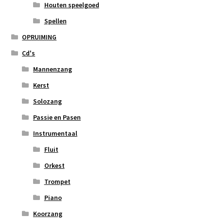
Houten speelgoed
Spellen
OPRUIMING
Cd's
Mannenzang
Kerst
Solozang
Passie en Pasen
Instrumentaal
Fluit
Orkest
Trompet
Piano
Koorzang