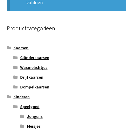
voldoen.
Subme
Nieuws
uitvou
Klantenservice
Productcategorieën
Retour
Kaarsen
Cilinderkaarsen
Waxinelichtjes
Drijfkaarsen
Dompelkaarsen
Kinderen
Speelgoed
Jongens
Meisjes