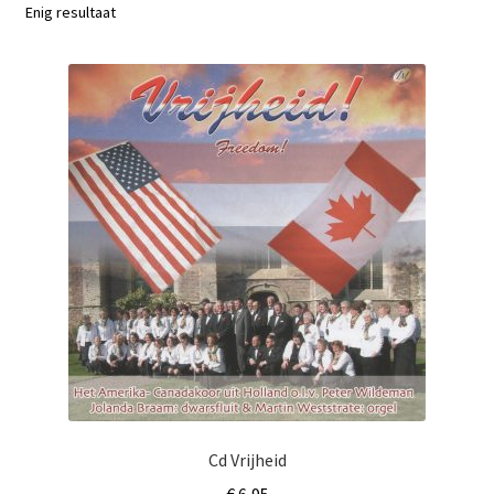
Subme
Enig resultaat
Nieuws
uitvou
Klantenservice
Retour
Cd Vrijheid