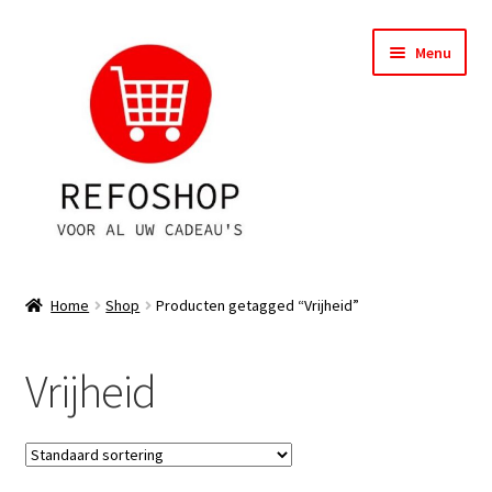
Ga
Ga
Menu
door
naar
naar
de
navigatie
inhoud
Shop
Home
Shop
Producten getagged “Vrijheid”
OPRUIMING
Vrijheid
Subme
Assortiment
uitvou
Subme
Account
uitvou