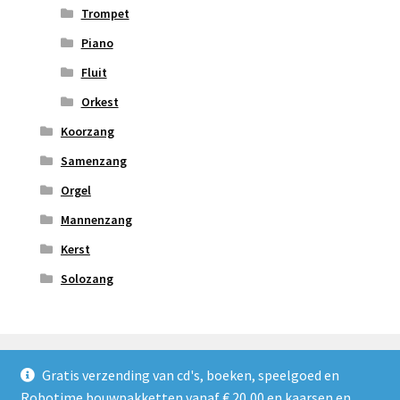
Trompet
Piano
Fluit
Orkest
Koorzang
Samenzang
Orgel
Mannenzang
Kerst
Solozang
Gratis verzending van cd's, boeken, speelgoed en
Robotime bouwpakketten vanaf € 20,00 en kaarsen en