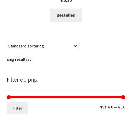
€
6,95
Bestellen
Enig resultaat
Filter op prijs
Min.
Max
Prijs:
€ 0
—
€ 10
Filter
prij
prij