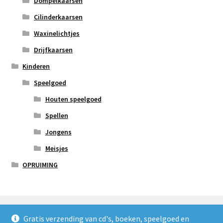
Dompelkaarsen
Cilinderkaarsen
Waxinelichtjes
Drijfkaarsen
Kinderen
Speelgoed
Houten speelgoed
Spellen
Jongens
Meisjes
OPRUIMING
Gratis verzending van cd's, boeken, speelgoed en