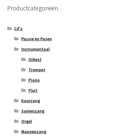
Productcategorieën
Cd's
Passie en Pasen
Instrumentaal
Orkest
Trompet
Piano
Fluit
Koorzang
Samenzang
Orgel
Mannenzang