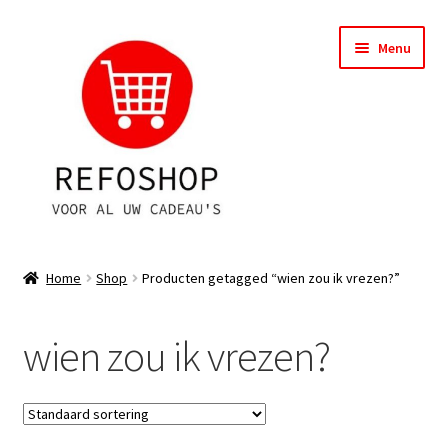
Ga
Ga
Menu
door
naar
naar
de
navigatie
inhoud
Shop
Home
Shop
Producten getagged “wien zou ik vrezen?”
OPRUIMING
wien zou ik vrezen?
Subme
Assortiment
uitvou
Subme
Account
uitvou