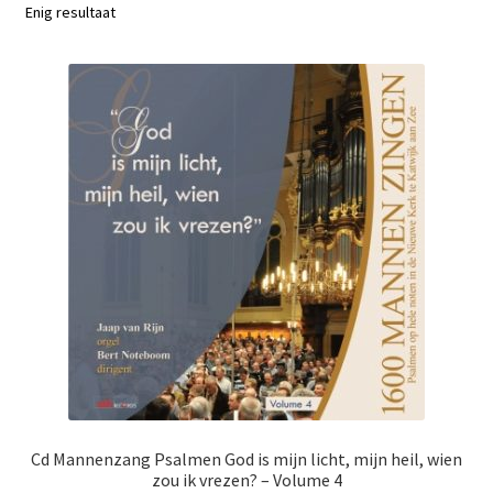
Subme
Enig resultaat
Nieuws
uitvou
Klantenservice
Retour
Cd Mannenzang Psalmen God is mijn licht, mijn heil, wien
zou ik vrezen? – Volume 4