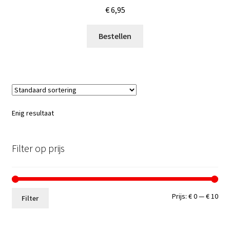
€
6,95
Bestellen
Enig resultaat
Filter op prijs
Min.
Max
Prijs:
€ 0
—
€ 10
Filter
prij
prij