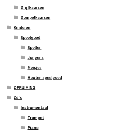
Drijfkaarsen
Dompelkaarsen
Kinderen
Speelgoed
Spellen
Jongens
Meisjes
Houten speelgoed
OPRUIMING
Cd's
Instrumentaal
Trompet
Piano