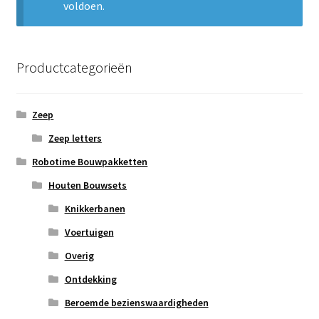
voldoen.
Subme
Nieuws
uitvou
Klantenservice
Productcategorieën
Retour
Zeep
Zeep letters
Robotime Bouwpakketten
Houten Bouwsets
Knikkerbanen
Voertuigen
Overig
Ontdekking
Beroemde bezienswaardigheden