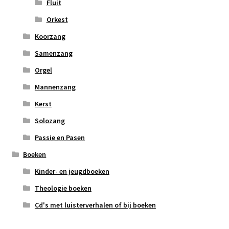
Fluit
Orkest
Koorzang
Samenzang
Orgel
Mannenzang
Kerst
Solozang
Passie en Pasen
Boeken
Kinder- en jeugdboeken
Theologie boeken
Cd's met luisterverhalen of bij boeken