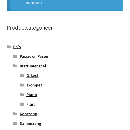
voldoen.
Subme
Nieuws
uitvou
Klantenservice
Productcategorieën
Retour
Cd's
Passie en Pasen
Instrumentaal
Orkest
Trompet
Piano
Fluit
Koorzang
Samenzang