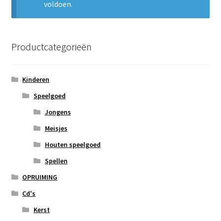
voldoen.
Subme
Nieuws
uitvou
Klantenservice
Productcategorieën
Retour
Kinderen
Speelgoed
Jongens
Meisjes
Houten speelgoed
Spellen
OPRUIMING
Cd's
Kerst