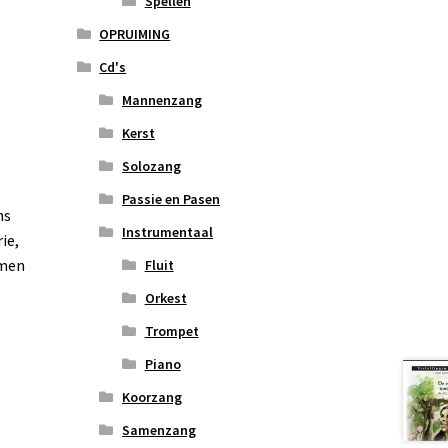
Spellen
OPRUIMING
Cd's
Mannenzang
Kerst
Solozang
Passie en Pasen
ns
Instrumentaal
ie,
omen
Fluit
Orkest
Trompet
Piano
Koorzang
Samenzang