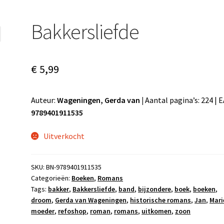
Bakkersliefde
€
5,99
Auteur:
Wageningen, Gerda van |
Aantal pagina’s: 224 | 
9789401911535
Uitverkocht
SKU:
BN-9789401911535
Categorieën:
Boeken
,
Romans
Tags:
bakker
,
Bakkersliefde
,
band
,
bijzondere
,
boek
,
boeken
,
droom
,
Gerda van Wageningen
,
historische romans
,
Jan
,
Mari
moeder
,
refoshop
,
roman
,
romans
,
uitkomen
,
zoon