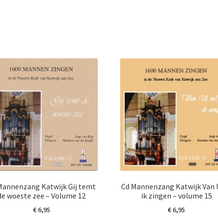
Mannenzang Katwijk Gij temt
Cd Mannenzang Katwijk Van U
de woeste zee – Volume 12
ik zingen – volume 15
€
6,95
€
6,95