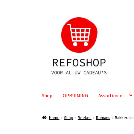
Ga
Ga
door
naar
naar
de
navigatie
inhoud
Shop
OPRUIMING
Assortiment
Home
Shop
Boeken
Romans
Bakkersli