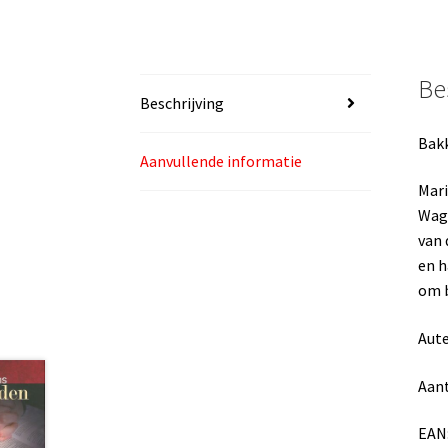
Be
Beschrijving
Bakk
Aanvullende informatie
Mari
Wage
van 
en h
om b
Aute
Aant
EAN