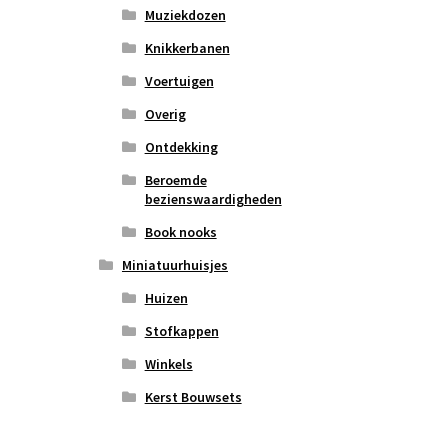
Muziekdozen
Knikkerbanen
Voertuigen
Overig
Ontdekking
Beroemde
bezienswaardigheden
Book nooks
Miniatuurhuisjes
Huizen
Stofkappen
Winkels
Kerst Bouwsets