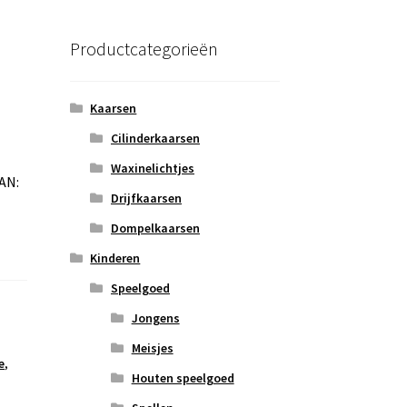
Productcategorieën
Kaarsen
Cilinderkaarsen
Waxinelichtjes
EAN:
Drijfkaarsen
Dompelkaarsen
Kinderen
Speelgoed
Jongens
Meisjes
e
,
Houten speelgoed