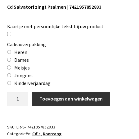
Cd Salvatori zingt Psalmen | 7421957852833
Kaartje met persoonlijke tekst bij uw product
Cadeauverpakking
Heren
Dames
Meisjes
Jongens
Kinderverjaardag
Cd
Toevoegen aan winkelwagen
Salvatori
zingt
Psalmen
aantal
SKU:
ER-S- 7421957852833
Categorieën:
Cd's
,
Koorzang