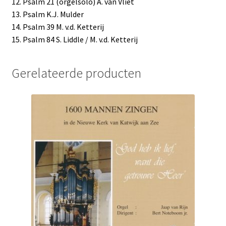
12. Psalm 21 (orgelsolo) A. van Vliet
13. Psalm K.J. Mulder
14. Psalm 39 M. v.d. Ketterij
15. Psalm 84 S. Liddle / M. v.d. Ketterij
Gerelateerde producten