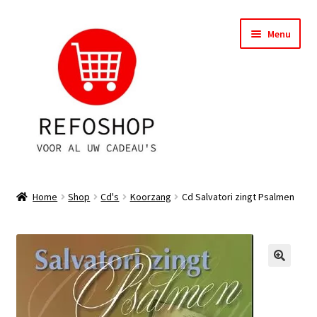
Ga
Ga
Menu
door
naar
naar
de
navigatie
inhoud
Shop
Home
Shop
Cd's
Koorzang
Cd Salvatori zingt Psalmen
OPRUIMING
Subme
Assortiment
uitvou
Subme
Account
uitvou