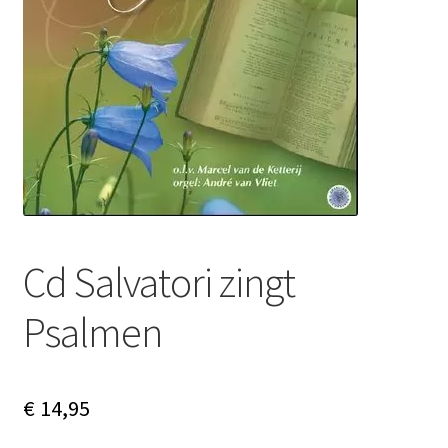
Subme
Nieuws
uitvou
Klantenservice
Retour
Cd Salvatori zingt
Psalmen
€
14,95