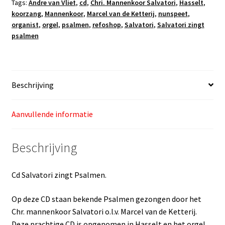
Tags:
Andre van Vliet
,
cd
,
Chri. Mannenkoor Salvatori
,
Hasselt
,
koorzang
,
Mannenkoor
,
Marcel van de Ketterij
,
nunspeet
,
organist
,
orgel
,
psalmen
,
refoshop
,
Salvatori
,
Salvatori zingt
psalmen
Beschrijving
Aanvullende informatie
Beschrijving
Cd Salvatori zingt Psalmen.
Op deze CD staan bekende Psalmen gezongen door het
Chr. mannenkoor Salvatori o.l.v. Marcel van de Ketterij.
Deze prachtige CD is opgenomen in Hasselt en het orgel