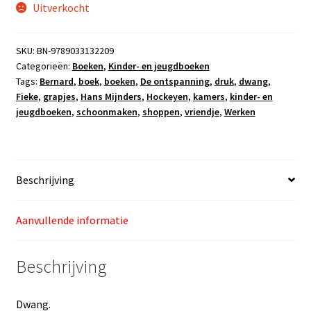
Uitverkocht
SKU:
BN-9789033132209
Categorieën:
Boeken
,
Kinder- en jeugdboeken
Tags:
Bernard
,
boek
,
boeken
,
De ontspanning
,
druk
,
dwang
,
Fieke
,
grapjes
,
Hans Mijnders
,
Hockeyen
,
kamers
,
kinder- en
jeugdboeken
,
schoonmaken
,
shoppen
,
vriendje
,
Werken
Beschrijving
Aanvullende informatie
Beschrijving
Dwang.