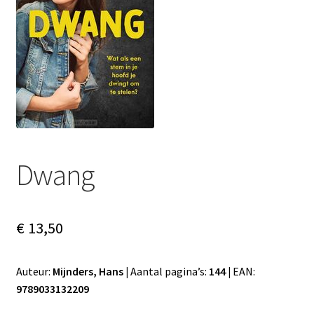
Subme
Nieuws
uitvou
Klantenservice
Retour
Dwang
€
13,50
Auteur:
Mijnders, Hans |
Aantal pagina’s:
144 |
EAN:
9789033132209