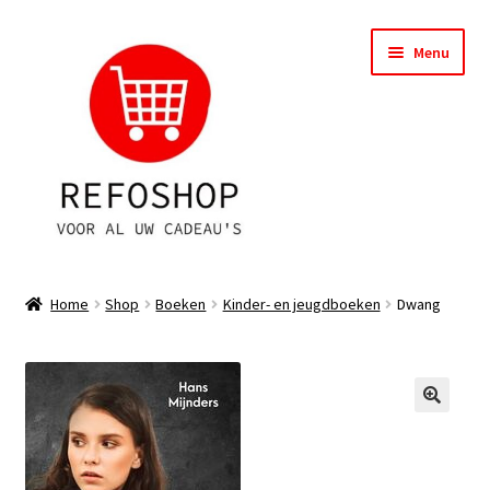
Ga
Ga
Menu
door
naar
naar
de
navigatie
inhoud
Shop
Home
Shop
Boeken
Kinder- en jeugdboeken
Dwang
OPRUIMING
Subme
Assortiment
uitvou
Subme
Account
uitvou