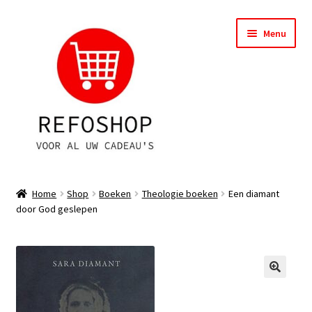
Ga
Ga
Menu
door
naar
naar
de
navigatie
inhoud
Shop
Home
Shop
Boeken
Theologie boeken
Een diamant
door God geslepen
OPRUIMING
Subme
Assortiment
uitvou
Subme
Account
uitvou