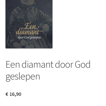
Subme
Nieuws
uitvou
Klantenservice
Retour
Een diamant door God
geslepen
€
16,90