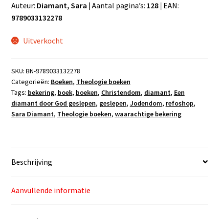
Auteur:
Diamant, Sara |
Aantal pagina’s:
128 |
EAN:
9789033132278
Uitverkocht
SKU:
BN-9789033132278
Categorieën:
Boeken
,
Theologie boeken
Tags:
bekering
,
boek
,
boeken
,
Christendom
,
diamant
,
Een
diamant door God geslepen
,
geslepen
,
Jodendom
,
refoshop
,
Sara Diamant
,
Theologie boeken
,
waarachtige bekering
Beschrijving
Aanvullende informatie