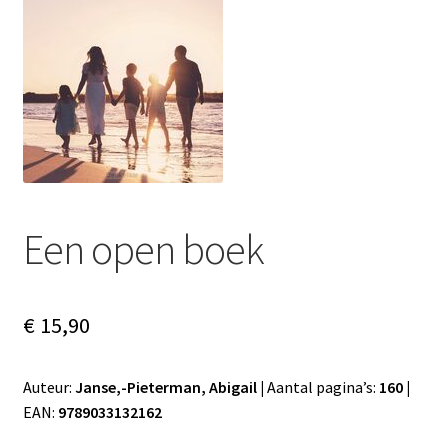
Subme
Nieuws
uitvou
Klantenservice
Retour
Een open boek
€
15,90
Auteur:
Janse,-Pieterman, Abigail |
Aantal pagina’s:
160 |
EAN:
9789033132162