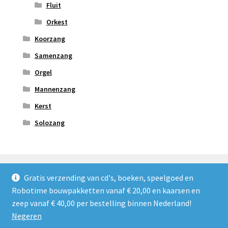
Fluit
Orkest
Koorzang
Samenzang
Orgel
Mannenzang
Kerst
Solozang
Gratis verzending van cd's, boeken, speelgoed en
Robotime bouwpakketten vanaf € 20,00 en kaarsen en
© Refoshop 2026
zeep vanaf € 40,00 per bestelling binnen Nederland!
Privacybeleid
Gebouwd met WooCommerce
.
Negeren