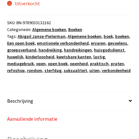
Uitverkocht
SKU:
BN-9789033132162
Categorieën:
Algemene boeken
,
Boeken
Tags:
Abigail Janse-Pieterman
,
Algemene boeken
,
boek
,
boeken
,
Een open boek
,
emotionele verbondenheid
,
ervaren
,
gevoelens
,
groepsverband
,
handreiking
,
handreikingen
,
huisgodsdienst
,
huwelijk
,
kinderloosheid
,
kwetsbare kanten
,
lastig
,
mediagebruik
,
open
,
open boek
,
openheid
,
praktisch
,
praten
,
refoshop
,
rondom
,
sterfdag
,
suksualiteit
,
uiten
,
verbondenheid
Beschrijving
Aanvullende informatie