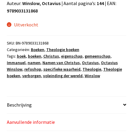
Auteur:
Winslow, Octavius |
Aantal pagina’s:
144 |
EAN:
9789033131868
Uitverkocht
SKU:
BN-9789033131868
Categorieën:
Boeken
,
Theologie boeken
Tags:
boek
,
boeken
,
Christus
,
eigenschap
,
gemeenschap
,
Immanuel
,
namen
,
Namen van Christus
,
Octavius
,
Octavius
Winslow
,
refoshop
,
specifieke waarheid
,
Theologie
,
Theologie
boeken
,
verborgen
,
voleinding der wereld
,
Winslow
Beschrijving
Aanvullende informatie