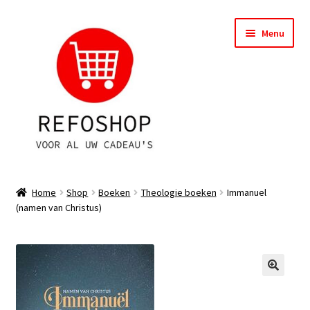
Ga
Ga
Menu
door
naar
naar
de
navigatie
inhoud
Shop
Home
Shop
Boeken
Theologie boeken
Immanuel
(namen van Christus)
OPRUIMING
Subme
Assortiment
uitvou
Subme
Account
uitvou