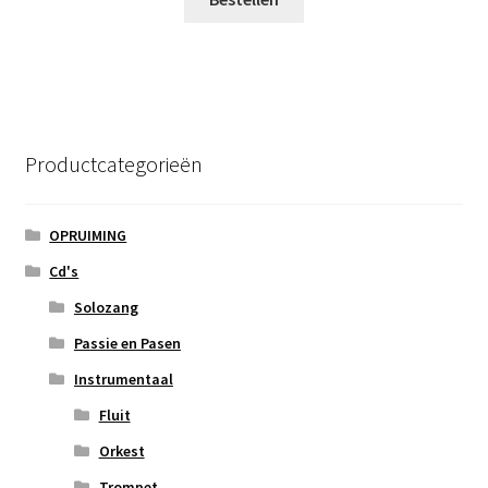
Productcategorieën
OPRUIMING
Cd's
Solozang
Passie en Pasen
Instrumentaal
Fluit
Orkest
Trompet