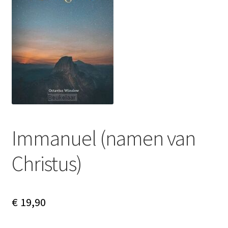
Subme
Nieuws
uitvou
Klantenservice
Retour
Immanuel (namen van
Christus)
€
19,90