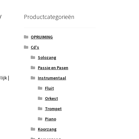
/
Productcategorieën
OPRUIMING
Cd's
Solozang
Passie en Pasen
ijk |
Instrumentaal
Fluit
Orkest
Trompet
Piano
Koorzang