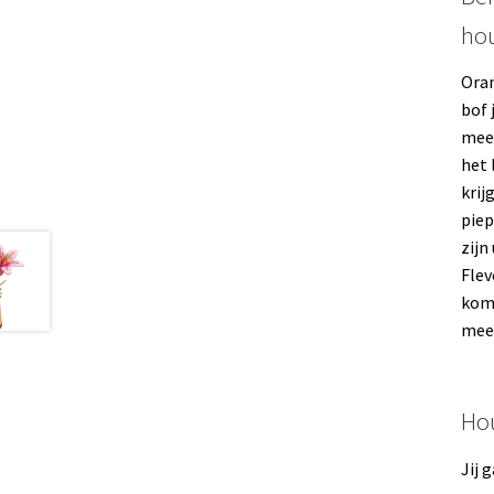
hou
Oran
bof 
meer
het 
krij
piep
zijn
Flev
komt
meer
Hou
Jij 