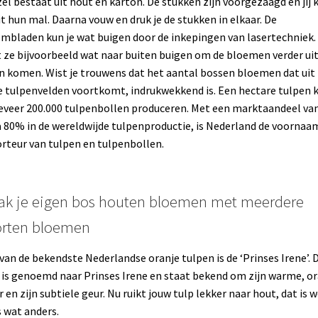
el bestaat uit hout en karton. De stukken zijn voorgezaagd en jij k
it hun mal. Daarna vouw en druk je de stukken in elkaar. De
mbladen kun je wat buigen door de inkepingen van lasertechniek.
 ze bijvoorbeeld wat naar buiten buigen om de bloemen verder uit
n komen. Wist je trouwens dat het aantal bossen bloemen dat uit
 tulpenvelden voortkomt, indrukwekkend is. Een hectare tulpen 
veer 200.000 tulpenbollen produceren. Met een marktaandeel va
a 80% in de wereldwijde tulpenproductie, is Nederland de voornaa
rteur van tulpen en tulpenbollen.
ak je eigen bos houten bloemen met meerdere
orten bloemen
van de bekendste Nederlandse oranje tulpen is de ‘Prinses Irene’. 
 is genoemd naar Prinses Irene en staat bekend om zijn warme, or
r en zijn subtiele geur. Nu ruikt jouw tulp lekker naar hout, dat is 
 wat anders.