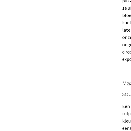
puzz
ze u
bloe
kunt
late
onze
onge
circ
expo
Ma
so
Een 
tulp
kleu
eens