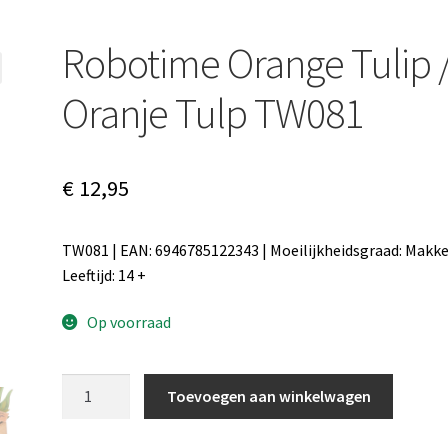
Robotime Orange Tulip 
Oranje Tulp TW081
€
12,95
TW081 | EAN: 6946785122343 | Moeilijkheidsgraad: Makkel
Leeftijd: 14 +
Op voorraad
Robotime
Toevoegen aan winkelwagen
Orange
Tulip