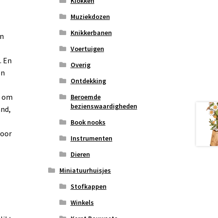
Klokken
Muziekdozen
Knikkerbanen
an
Voertuigen
. En
Overig
en
Ontdekking
d om
Beroemde
bezienswaardigheden
and,
Book nooks
voor
Instrumenten
Dieren
Miniatuurhuisjes
Stofkappen
Winkels