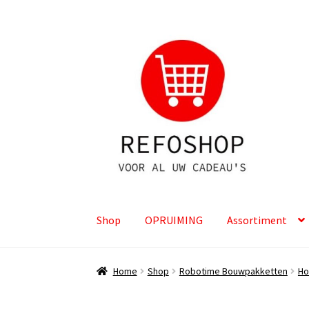
Ga
Ga
door
naar
naar
de
navigatie
inhoud
Shop
OPRUIMING
Assortiment
Home
Shop
Robotime Bouwpakketten
Ho