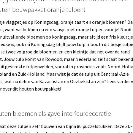
ten bouwpakket oranje tulpen!
je vlaggetjes op Koningsdag, oranje taart en oranje bloemen? D
je, want we hebben nu een vaasje met oranje tulpen voor je! Nooit
 uitvallende bloemen op koningsdag, maar altijd een fris kleurtje
leuke is, ook ná Koningsdag blijft jouw tulp mooi. In dit bosje tulp
g je twee volgroeide bloemen en een kleintje dat net over de rand
t. Jouw tulp komt van Rowood, maar Nederland zelf staat beken
 uitgestrekte tulpenvelden, vooral in provincies zoals Noord-Holl
oland en Zuid-Holland. Maar wist je dat de tulp uit Centraal-Azië
, wat nu delen van Kazachstan en Oezbekistan zijn? Lees verder 
 over dit houten bouwpakket!
ten bloemen als gave interieurdecoratie
gaat deze tulpen zelf bouwen van bijna 80 puzzelstukken. Deze 3D-