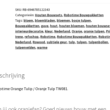
/
Oranje
SKU:
RB-6946785122343
Categorieën:
Houten Bouwsets
,
Robotime Bouwpakketten
Tulp
Tags:
bloem
,
bloembladen
,
bloemen
,
bosje tulpen
,
TW081
Bouwpakketten
,
gave
,
hout
,
houten bloemen
,
houten bouwse
aantal
interieurdecoratie
,
kleur
,
Nederland
,
Oranje
,
oranje tulpen
,
Pr
Irene
,
refoshop
,
Robotime
,
Robotime Bouwpakketten
,
Roboti
Nederland
,
Rowood
,
subtiele geur
,
tulp
,
tulpen
,
tulpenbollen
,
tulpenvelden
,
warme
schrijving
time Orange Tulip / Oranje Tulp TW081.
 jij ook oranjefan? Goed nieuws bouw met een