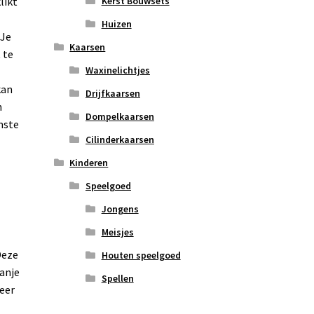
likt
Kerst Bouwsets
Huizen
 Je
Kaarsen
 te
Waxinelichtjes
kan
Drijfkaarsen
n
Dompelkaarsen
mste
Cilinderkaarsen
Kinderen
Speelgoed
Jongens
Meisjes
Deze
Houten speelgoed
anje
Spellen
weer