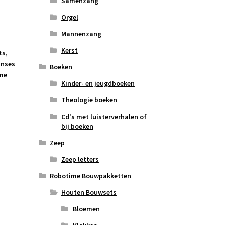
Samenzang
Orgel
Mannenzang
Kerst
ts
,
inses
Boeken
me
Kinder- en jeugdboeken
Theologie boeken
Cd's met luisterverhalen of
bij boeken
Zeep
Zeep letters
Robotime Bouwpakketten
Houten Bouwsets
Bloemen