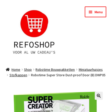
Ga
Ga
Menu
door
naar
naar
de
navigatie
inhoud
Shop
Home
Shop
Robotime Bouwpakketten
Miniatuurhuisjes
Stofkappen
Robotime Super Store Dust-proof Door (B) DWP05
OPRUIMING
Subme
Assortiment
uitvou
Subme
Account
uitvou