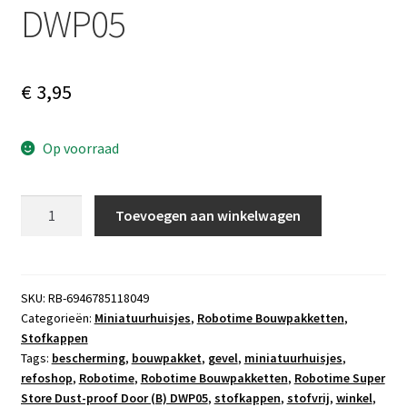
DWP05
€
3,95
Op voorraad
Robotime
Toevoegen aan winkelwagen
Super
Store
Dust-
proof
SKU:
RB-6946785118049
Categorieën:
Miniatuurhuisjes
,
Robotime Bouwpakketten
,
Door
Stofkappen
(B)
Tags:
bescherming
,
bouwpakket
,
gevel
,
miniatuurhuisjes
,
DWP05
refoshop
,
Robotime
,
Robotime Bouwpakketten
,
Robotime Super
aantal
Store Dust-proof Door (B) DWP05
,
stofkappen
,
stofvrij
,
winkel
,