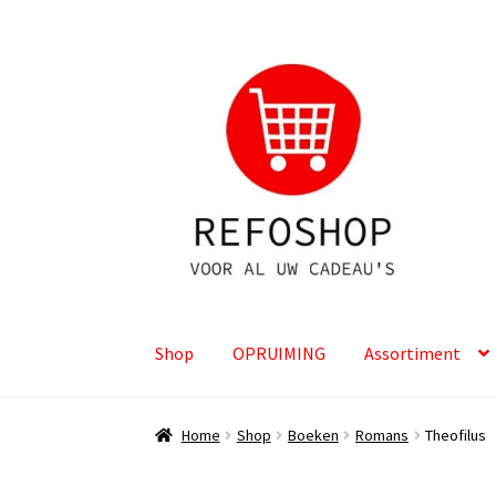
Ga
Ga
door
naar
naar
de
navigatie
inhoud
Shop
OPRUIMING
Assortiment
Home
Shop
Boeken
Romans
Theofilus