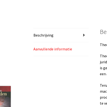
Be
Beschrijving
Theo
Aanvullende informatie
Theo
juri
is g
een 
Teru
mach
proc
te v