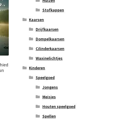
Huizen
Stofkappen
Kaarsen
Drijfkaarsen
Dompelkaarsen
Cilinderkaarsen
Waxinelichtjes
chied
Kinderen
un
Speelgoed
Jongens
Meisjes
Houten speelgoed
Spellen