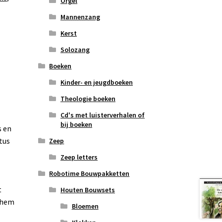
Orgel
Mannenzang
Kerst
Solozang
Boeken
Kinder- en jeugdboeken
Theologie boeken
Cd's met luisterverhalen of
bij boeken
s en
tus
Zeep
Zeep letters
Robotime Bouwpakketten
t
Houten Bouwsets
t hem
Bloemen