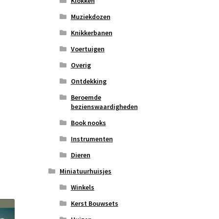
Klokken
Muziekdozen
Knikkerbanen
Voertuigen
Overig
Ontdekking
Beroemde
bezienswaardigheden
Book nooks
Instrumenten
Dieren
Miniatuurhuisjes
Winkels
Kerst Bouwsets