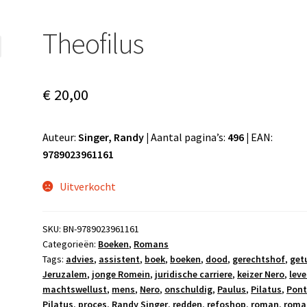
Theofilus
€
20,00
Auteur:
Singer, Randy |
Aantal pagina’s:
496 |
EAN:
9789023961161
Uitverkocht
SKU:
BN-9789023961161
Categorieën:
Boeken
,
Romans
Tags:
advies
,
assistent
,
boek
,
boeken
,
dood
,
gerechtshof
,
get
Jeruzalem
,
jonge Romein
,
juridische carriere
,
keizer Nero
,
lev
machtswellust
,
mens
,
Nero
,
onschuldig
,
Paulus
,
Pilatus
,
Pont
Pilatus
,
proces
,
Randy Singer
,
redden
,
refoshop
,
roman
,
roma