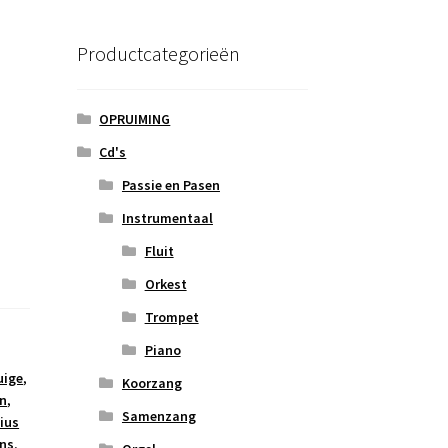
Productcategorieën
OPRUIMING
Cd's
Passie en Pasen
Instrumentaal
Fluit
Orkest
Trompet
Piano
uige
,
Koorzang
en
,
Samenzang
ius
ns
,