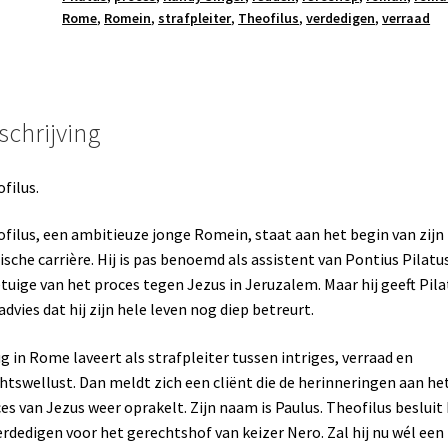
Rome
,
Romein
,
strafpleiter
,
Theofilus
,
verdedigen
,
verraad
schrijving
filus.
filus, een ambitieuze jonge Romein, staat aan het begin van zijn
dische carrière. Hij is pas benoemd als assistent van Pontius Pilatu
etuige van het proces tegen Jezus in Jeruzalem. Maar hij geeft Pila
advies dat hij zijn hele leven nog diep betreurt.
g in Rome laveert als strafpleiter tussen intriges, verraad en
tswellust. Dan meldt zich een cliënt die de herinneringen aan he
es van Jezus weer oprakelt. Zijn naam is Paulus. Theofilus beslui
erdedigen voor het gerechtshof van keizer Nero. Zal hij nu wél een