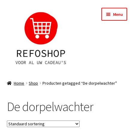
Ga
Ga
Menu
door
naar
naar
de
navigatie
inhoud
Shop
Home
Shop
Producten getagged “De dorpelwachter”
OPRUIMING
De dorpelwachter
Subme
Assortiment
uitvou
Subme
Account
uitvou