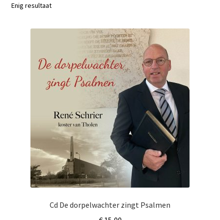
Subme
Enig resultaat
Nieuws
uitvou
Klantenservice
Retour
Cd De dorpelwachter zingt Psalmen