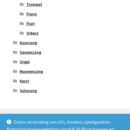
Trompet
Piano
Fluit
Orkest
Koorzang
Samenzang
Orgel
Mannenzang
Kerst
Solozang
Gratis verzending van cd's, boeken, speelgoed en
Robotime bouwpakketten vanaf € 20,00 en kaarsen en