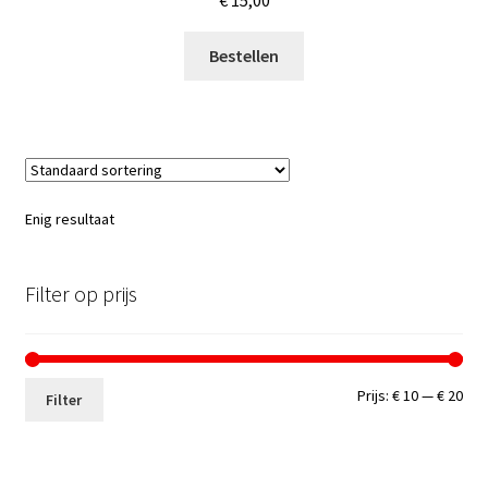
€
15,00
Bestellen
Enig resultaat
Filter op prijs
Min.
Max
Prijs:
€ 10
—
€ 20
Filter
prij
prij