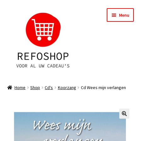
Ga
Ga
Menu
door
naar
naar
de
navigatie
inhoud
Shop
Home
Shop
Cd's
Koorzang
Cd Wees mijn verlangen
OPRUIMING
Subme
Assortiment
uitvou
Subme
Account
uitvou