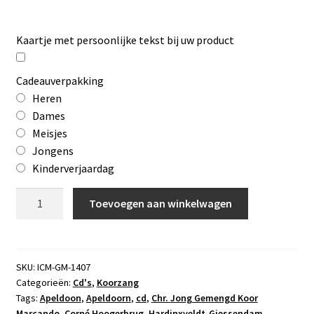
Kaartje met persoonlijke tekst bij uw product
Cadeauverpakking
Heren
Dames
Meisjes
Jongens
Kinderverjaardag
Cd
Toevoegen aan winkelwagen
Wees
mijn
verlangen
aantal
SKU:
ICM-GM-1407
Categorieën:
Cd's
,
Koorzang
Tags:
Apeldoon
,
Apeldoorn
,
cd
,
Chr. Jong Gemengd Koor
Marcando
,
Corné Hoogerbrug
,
Hardinxveldt-Giessendam
,