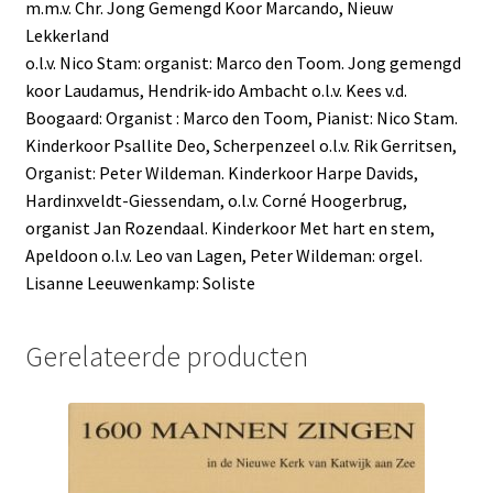
m.m.v. Chr. Jong Gemengd Koor Marcando, Nieuw
Lekkerland
o.l.v. Nico Stam: organist: Marco den Toom. Jong gemengd
koor Laudamus, Hendrik-ido Ambacht o.l.v. Kees v.d.
Boogaard: Organist : Marco den Toom, Pianist: Nico Stam.
Kinderkoor Psallite Deo, Scherpenzeel o.l.v. Rik Gerritsen,
Organist: Peter Wildeman. Kinderkoor Harpe Davids,
Hardinxveldt-Giessendam, o.l.v. Corné Hoogerbrug,
organist Jan Rozendaal. Kinderkoor Met hart en stem,
Apeldoon o.l.v. Leo van Lagen, Peter Wildeman: orgel.
Lisanne Leeuwenkamp: Soliste
Gerelateerde producten