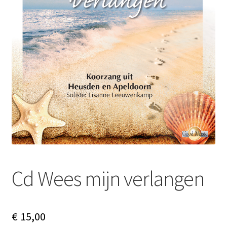
Subme
Nieuws
uitvou
Klantenservice
Retour
Cd Wees mijn verlangen
€
15,00