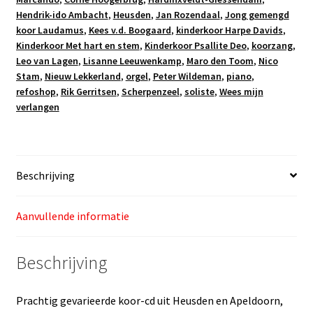
Hendrik-ido Ambacht
,
Heusden
,
Jan Rozendaal
,
Jong gemengd
koor Laudamus
,
Kees v.d. Boogaard
,
kinderkoor Harpe Davids
,
Kinderkoor Met hart en stem
,
Kinderkoor Psallite Deo
,
koorzang
,
Leo van Lagen
,
Lisanne Leeuwenkamp
,
Maro den Toom
,
Nico
Stam
,
Nieuw Lekkerland
,
orgel
,
Peter Wildeman
,
piano
,
refoshop
,
Rik Gerritsen
,
Scherpenzeel
,
soliste
,
Wees mijn
verlangen
Beschrijving
Aanvullende informatie
Beschrijving
Prachtig gevarieerde koor-cd uit Heusden en Apeldoorn,