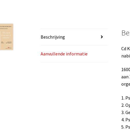
Be
Beschrijving
Cd K
Aanvullende informatie
nabi
1600
aan 
orge
1. P
2. O
3. G
4. P
5. P