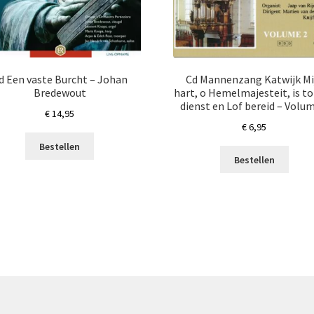
d Een vaste Burcht – Johan
Cd Mannenzang Katwijk Mi
Bredewout
hart, o Hemelmajesteit, is t
dienst en Lof bereid – Volu
€
14,95
€
6,95
Bestellen
Bestellen