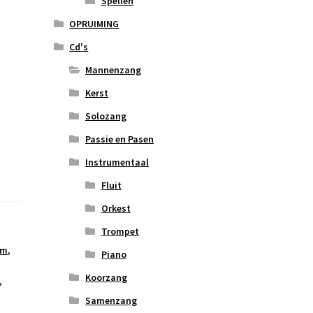
Spellen
OPRUIMING
Cd's
Mannenzang
Kerst
Solozang
Passie en Pasen
Instrumentaal
Fluit
Orkest
Trompet
om
,
Piano
Koorzang
,
Samenzang