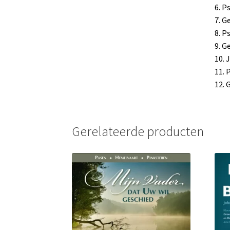
6. P
7. G
8. P
9. G
10. 
11. 
12. 
Gerelateerde producten