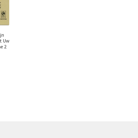
jn
ot Uw
me 2