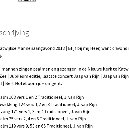
d'avond
is
nabij
aantal
schrijving
atwijkse Mannenzangavond 2018 | Blijf bij mij Heer, want d’avond 
j.
 mannen zingen psalmen en gezangen in de Nieuwe Kerk te Katwi
Zee | Jubileum editie, laatste concert Jaap van Rijn | Jaap van Rijn
l | Bert Noteboom jr. – dirigent.
salm 108 vers 1 en 2 Traditioneel, J. van Rijn
pwekking 124 vers 1,2 en 3 Traditioneel, J. van Rijn
ezang 171 vers 1, 3 en 4 Traditioneel, J. van Rijn
salm 25 vers 2, 4 en 6 Traditioneel, J. van Rijn
salm 119 vers 9, 53 en 65 Traditioneel, J. van Rijn