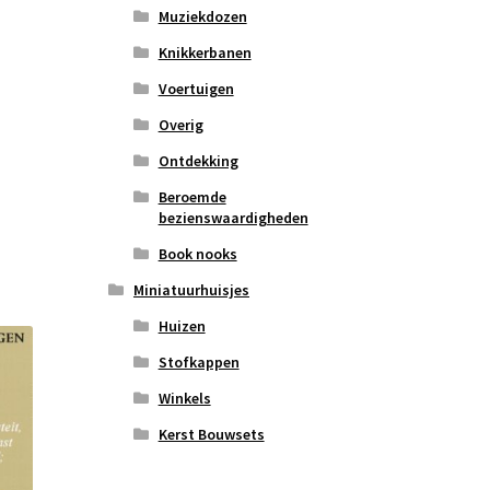
Muziekdozen
Knikkerbanen
Voertuigen
Overig
Ontdekking
Beroemde
bezienswaardigheden
Book nooks
Miniatuurhuisjes
Huizen
Stofkappen
Winkels
Kerst Bouwsets