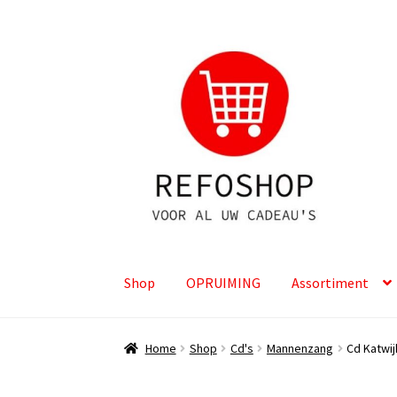
Ga
Ga
door
naar
naar
de
navigatie
inhoud
Shop
OPRUIMING
Assortiment
Home
Shop
Cd's
Mannenzang
Cd Katwij