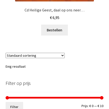
Cd Heilige Geest, daal op ons neer…
€
6,95
Bestellen
Enig resultaat
Filter op prijs
Min.
Max
Prijs:
€ 0
—
€ 10
Filter