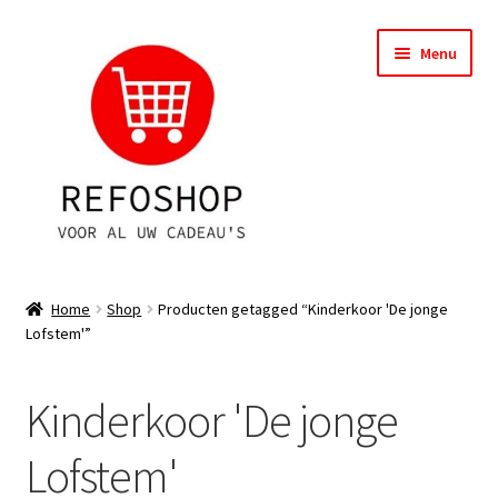
Ga
Ga
Menu
door
naar
naar
de
navigatie
inhoud
Shop
Home
Shop
Producten getagged “Kinderkoor 'De jonge
Lofstem'”
OPRUIMING
Subme
Assortiment
Kinderkoor 'De jonge
uitvou
Subme
Account
Lofstem'
uitvou