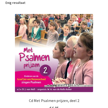
Subme
Enig resultaat
Nieuws
uitvou
Klantenservice
Retour
Cd Met Psalmen prijzen, deel 2