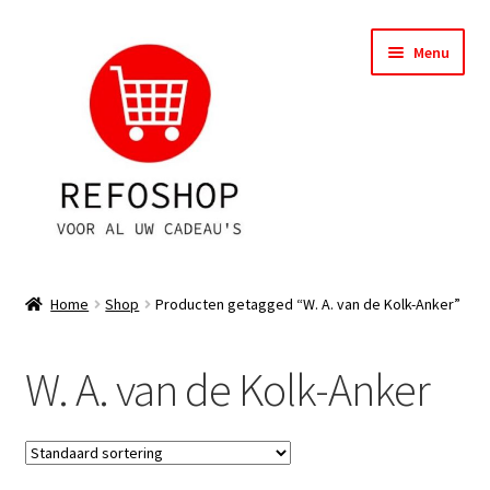
Ga
Ga
Menu
door
naar
naar
de
navigatie
inhoud
Shop
Home
Shop
Producten getagged “W. A. van de Kolk-Anker”
OPRUIMING
W. A. van de Kolk-Anker
Subme
Assortiment
uitvou
Subme
Account
uitvou