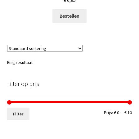
€
6,95
Bestellen
Enig resultaat
Filter op prijs
Min.
Max
Prijs:
€ 0
—
€ 10
Filter
prij
prij