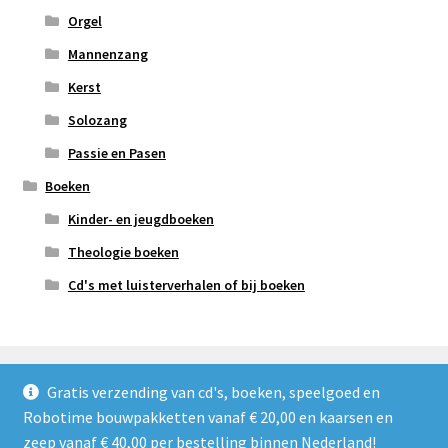
Orgel
Mannenzang
Kerst
Solozang
Passie en Pasen
Boeken
Kinder- en jeugdboeken
Theologie boeken
Cd's met luisterverhalen of bij boeken
Gratis verzending van cd's, boeken, speelgoed en
Robotime bouwpakketten vanaf € 20,00 en kaarsen en
© Refoshop 2026
zeep vanaf € 40,00 per bestelling binnen Nederland!