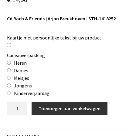
Cd Bach & Friends | Arjan Breukhoven | STH-1418252
Kaartje met persoonlijke tekst bij uw product
Cadeauverpakking
Heren
Dames
Meisjes
Jongens
Kinderverjaardag
Cd
Toevoegen aan winkelwagen
Bach
&
Friends
|
SKU:
STH-1418252