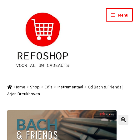
Ga
Ga
Menu
door
naar
naar
de
navigatie
inhoud
Shop
Home
Shop
Cd's
Instrumentaal
Cd Bach & Friends |
Arjan Breukhoven
OPRUIMING
Subme
Assortiment
uitvou
Subme
Account
uitvou