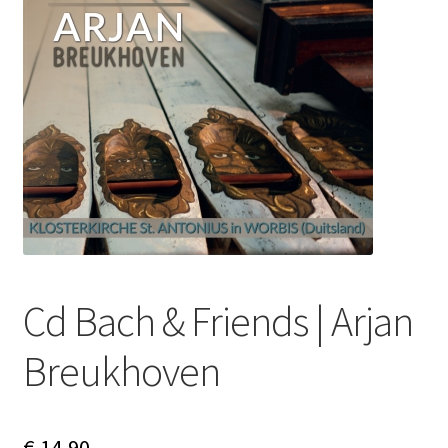
Subme
Nieuws
uitvou
Klantenservice
Retour
Cd Bach & Friends | Arjan
Breukhoven
€
14,90