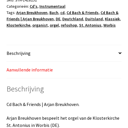
Categorieën:
Cd's
,
Instrumentaal
Arjan
Tags:
Arjan Breukhoven
,
Bach
,
cd
,
Cd Bach & Friends
,
Cd Bach &
Breukhoven
Friends | Arjan Breukhoven
,
DE
,
Deutchland
,
Duitsland
,
Klassiek
,
aantal
Klosterkirche
,
organist
,
orgel
,
refoshop
,
St. Antonius
,
Worbis
Beschrijving
Aanvullende informatie
Beschrijving
Cd Bach & Friends | Arjan Breukhoven.
Arjan Breukhoven bespeelt het orgel van de Klosterkirche
St. Antonius in Worbis (DE).