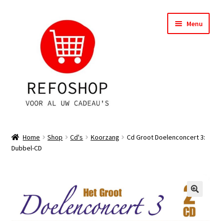
Ga
Ga
Menu
door
naar
naar
de
navigatie
inhoud
Shop
Home
Shop
Cd's
Koorzang
Cd Groot Doelenconcert 3:
Dubbel-CD
OPRUIMING
Subme
Assortiment
uitvou
Subme
Account
uitvou