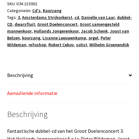
Dubbel-
SKU:
ICM-215002
Categorieën:
Cd's
,
Koorzang
CD
Tags:
3
,
Amsterdams Strijkorkerst
,
cd
,
Danielle van Laar
,
dubbel-
aantal
CD
,
dwarsfluit
,
Groot Doelenconcert
,
Groot samengesteld
mannenkoor
,
Hollands Jongerenkoor
,
Jacob Schenk
,
Joost van
Belzen
,
koorzang
,
Lisanne Leeuwenkamp
,
orgel
,
Peter
Wildeman
,
refoshop
,
Robert Cekov
,
solist
,
Wilhelm Groenendijk
Beschrijving
Aanvullende informatie
Beschrijving
Fantastische dubbel-cd van het Groot Doelenconcert 3.
Het Hollands Jongerenkoor 5 o.l.v. Peter Wildeman, Joost