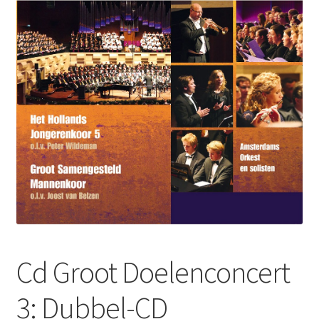
Subme
Nieuws
uitvou
Klantenservice
Retour
Cd Groot Doelenconcert
3: Dubbel-CD