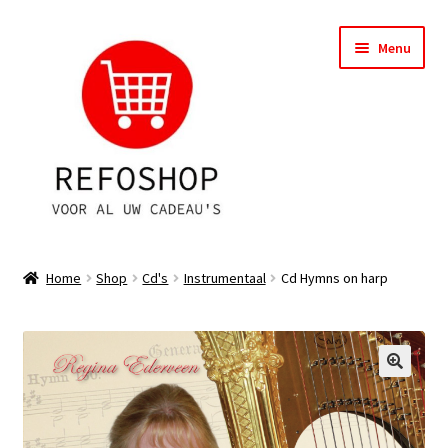
Ga
Ga
Menu
door
naar
naar
de
navigatie
inhoud
Shop
Home
Shop
Cd's
Instrumentaal
Cd Hymns on harp
OPRUIMING
Subme
Assortiment
uitvou
Subme
Account
uitvou