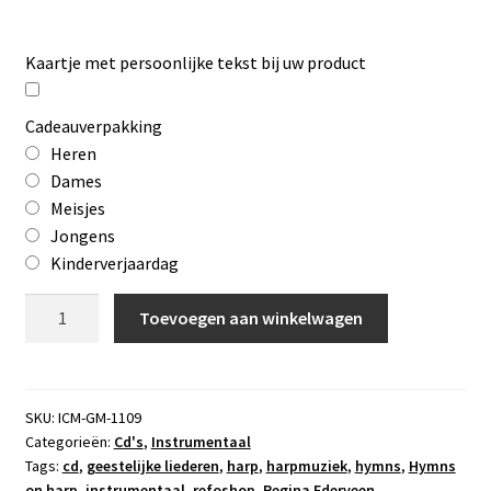
Kaartje met persoonlijke tekst bij uw product
Cadeauverpakking
Heren
Dames
Meisjes
Jongens
Kinderverjaardag
Cd
Toevoegen aan winkelwagen
Hymns
on
harp
aantal
SKU:
ICM-GM-1109
Categorieën:
Cd's
,
Instrumentaal
Tags:
cd
,
geestelijke liederen
,
harp
,
harpmuziek
,
hymns
,
Hymns
on harp
,
instrumentaal
,
refoshop
,
Regina Ederveen