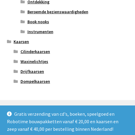
Ontdekking
Beroemde bezienswaardigheden
Book nooks
Instrumenten
Kaarsen
Cilinderkaarsen
Waxinelichtjes
Drijfkaarsen
Dompelkaarsen
Gratis verzending van cd's, boeken, speelgoed en
Robotime bouwpakketten vanaf € 20,00 en kaarsen en
© Refoshop 2026
zeep vanaf € 40,00 per bestelling binnen Nederland!
Privacybeleid
Gebouwd met WooCommerce
.