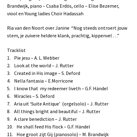
Brandwijk, piano – Csaba Erdös, cello – Elise Bezemer,
viool en Young ladies Choir Hadassah
Ria van den Noort over Janine “Nog steeds ontroert jouw
stem, je zuivere heldere klank, prachtig, kippenvel …”
Tracklist
1. Pie jesu – A. L. Webber
2. Look at the world – J. Rutter
3. Created in His image – S. Deford
4. Nella fantasia – E.Morricone
5. I know that my redeemer liveth – G.F. Händel
6. Miracles – S. Deford
7. Aria uit ‘Suite Antique’ (orgelsolo) – J. Rutter
8. All things bright and beautiful – J. Rutter
9. A clare benediction – J. Rutter
10. He shall feed His flock – G.F. Händel
11. Hoe groot zijt Gij (pianosolo) – M. Brandwijk