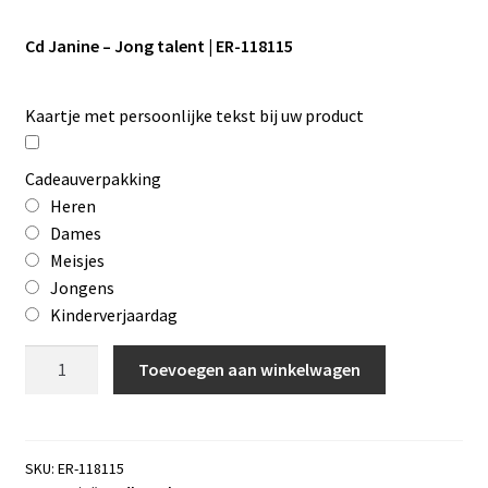
Cd Janine – Jong talent | ER-118115
Kaartje met persoonlijke tekst bij uw product
Cadeauverpakking
Heren
Dames
Meisjes
Jongens
Kinderverjaardag
Cd
Toevoegen aan winkelwagen
Janine
-
Jong
talent
SKU:
ER-118115