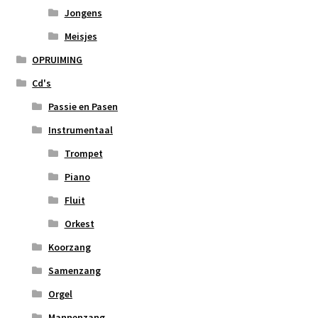
Jongens
Meisjes
OPRUIMING
Cd's
Passie en Pasen
Instrumentaal
Trompet
Piano
Fluit
Orkest
Koorzang
Samenzang
Orgel
Mannenzang