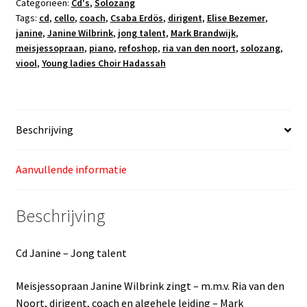
Categorieën:
Cd's
,
Solozang
aantal
Tags:
cd
,
cello
,
coach
,
Csaba Erdös
,
dirigent
,
Elise Bezemer
,
janine
,
Janine Wilbrink
,
jong talent
,
Mark Brandwijk
,
meisjessopraan
,
piano
,
refoshop
,
ria van den noort
,
solozang
,
viool
,
Young ladies Choir Hadassah
Beschrijving
Aanvullende informatie
Beschrijving
Cd Janine – Jong talent
Meisjessopraan Janine Wilbrink zingt – m.m.v. Ria van den
Noort, dirigent, coach en algehele leiding – Mark