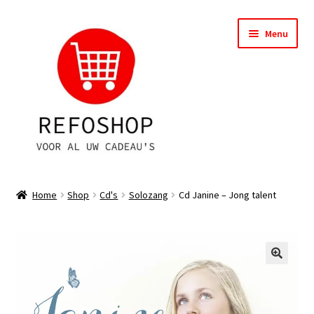
Ga
Ga
Menu
door
naar
naar
de
navigatie
inhoud
Shop
Home
Shop
Cd's
Solozang
Cd Janine – Jong talent
OPRUIMING
Subme
Assortiment
uitvou
Subme
Account
uitvou