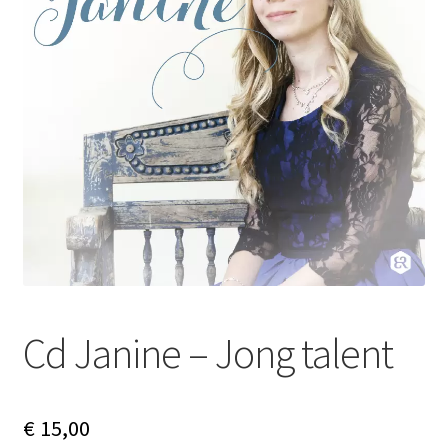
Subme
Nieuws
uitvou
Klantenservice
Retour
Cd Janine – Jong talent
€
15,00