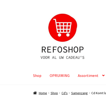
Ga
Ga
door
naar
naar
de
navigatie
inhoud
Shop
OPRUIMING
Assortiment
Home
Shop
Cd's
Samenzang
Cd Komt l