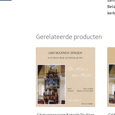
same
Belz
kerk
Gerelateerde producten
Cd mannenzang Katwijk De Heer
Cd 