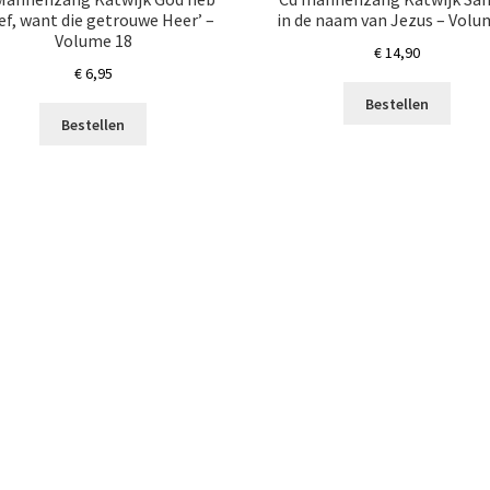
lief, want die getrouwe Heer’ –
in de naam van Jezus – Volu
Volume 18
€
14,90
€
6,95
Bestellen
Bestellen