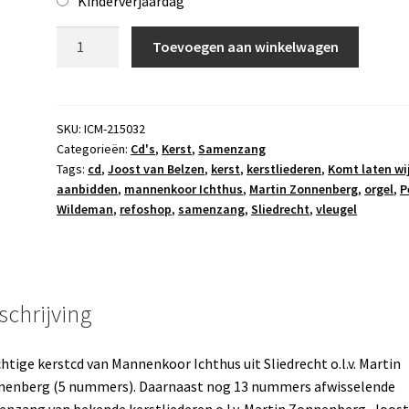
Kinderverjaardag
Cd
Toevoegen aan winkelwagen
Komt
laten
wij
aanbidden...
SKU:
ICM-215032
Categorieën:
Cd's
,
Kerst
,
Samenzang
aantal
Tags:
cd
,
Joost van Belzen
,
kerst
,
kerstliederen
,
Komt laten wi
aanbidden
,
mannenkoor Ichthus
,
Martin Zonnenberg
,
orgel
,
P
Wildeman
,
refoshop
,
samenzang
,
Sliedrecht
,
vleugel
schrijving
htige kerstcd van Mannenkoor Ichthus uit Sliedrecht o.l.v. Martin
enberg (5 nummers). Daarnaast nog 13 nummers afwisselende