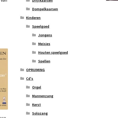
 van
Drijfkaarsen
Dompelkaarsen
Kinderen
Speelgoed
Jongens
Meisjes
Houten speelgoed
Spellen
OPRUIMING
Cd's
Orgel
Mannenzang
Kerst
Solozang
men