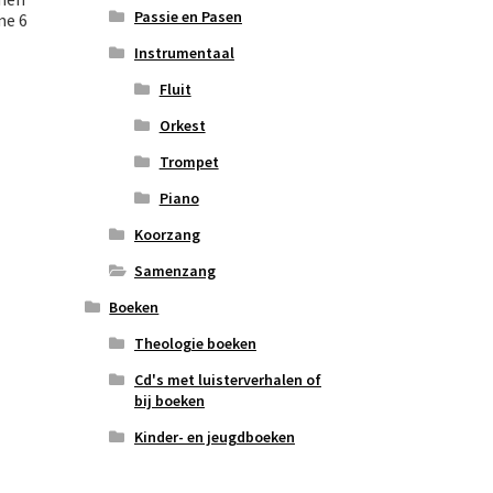
Passie en Pasen
me 6
Instrumentaal
Fluit
Orkest
Trompet
Piano
Koorzang
Samenzang
Boeken
Theologie boeken
Cd's met luisterverhalen of
bij boeken
Kinder- en jeugdboeken