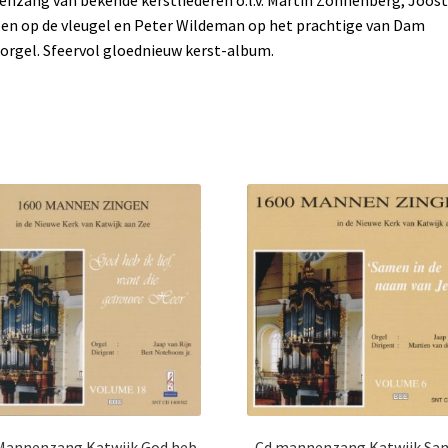
nzang van bekende kerstliederen o.l.v. Martin Zonnenberg, Joost
en op de vleugel en Peter Wildeman op het prachtige van Dam
orgel. Sfeervol gloednieuw kerst-album.
Mannenzang Katwijk God heb
Cd mannenzang Katwijk Sa