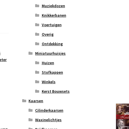
Muziekdozen
Knikkerbanen
Voertuigen
Overig
Ontdekking
Miniatuurhuisjes
j
eter
Huizen
Stofkappen
Winkels
Kerst Bouwsets
Kaarsen
Cilinderkaarsen
Waxinelichtjes