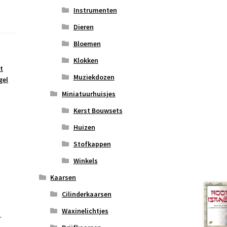
Instrumenten
Dieren
Bloemen
Klokken
t
Muziekdozen
gel
Miniatuurhuisjes
Kerst Bouwsets
Huizen
Stofkappen
Winkels
Kaarsen
Cilinderkaarsen
Waxinelichtjes
.