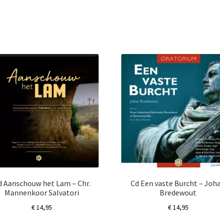
d Aanschouw het Lam – Chr.
Cd Een vaste Burcht – Joh
Mannenkoor Salvatori
Bredewout
€
14,95
€
14,95