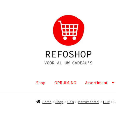
Ga
Ga
door
naar
naar
de
navigatie
inhoud
Shop
OPRUIMING
Assortiment
Home
Shop
Cd's
Instrumentaal
Fluit
C