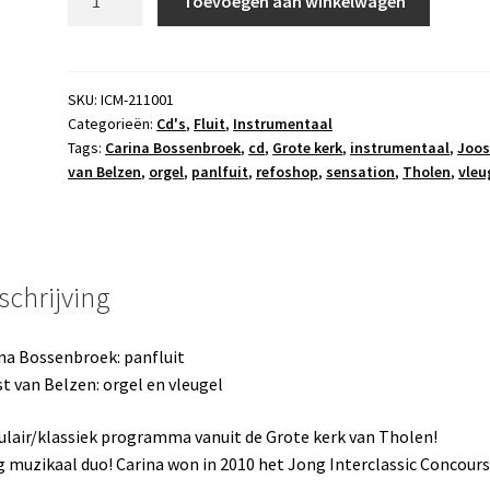
Toevoegen aan winkelwagen
Sensation
aantal
SKU:
ICM-211001
Categorieën:
Cd's
,
Fluit
,
Instrumentaal
Tags:
Carina Bossenbroek
,
cd
,
Grote kerk
,
instrumentaal
,
Joos
van Belzen
,
orgel
,
panlfuit
,
refoshop
,
sensation
,
Tholen
,
vleu
schrijving
na Bossenbroek: panfluit
t van Belzen: orgel en vleugel
lair/klassiek programma vanuit de Grote kerk van Tholen!
 muzikaal duo! Carina won in 2010 het Jong Interclassic Concours