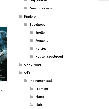
Drijfkaarsen
Dompelkaarsen
Kinderen
Speelgoed
Spellen
Jongens
Meisjes
Houten speelgoed
OPRUIMING
Cd's
Instrumentaal
Trompet
an
Piano
Fluit