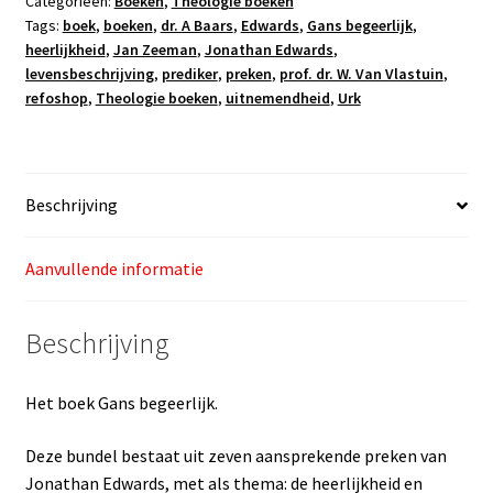
Categorieën:
Boeken
,
Theologie boeken
Tags:
boek
,
boeken
,
dr. A Baars
,
Edwards
,
Gans begeerlijk
,
heerlijkheid
,
Jan Zeeman
,
Jonathan Edwards
,
levensbeschrijving
,
prediker
,
preken
,
prof. dr. W. Van Vlastuin
,
refoshop
,
Theologie boeken
,
uitnemendheid
,
Urk
Beschrijving
Aanvullende informatie
Beschrijving
Het boek Gans begeerlijk.
Deze bundel bestaat uit zeven aansprekende preken van
Jonathan Edwards, met als thema: de heerlijkheid en