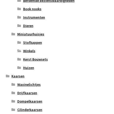
Beroemde bezienswaardigheden
Book nooks
Instrumenten
Dieren
Miniatuurhuisjes
Stofkappen
Winkels
Kerst Bouwsets
Huizen
Kaarsen
Waxinelichtjes
Drijfkaarsen
Dompelkaarsen
Cilinderkaarsen