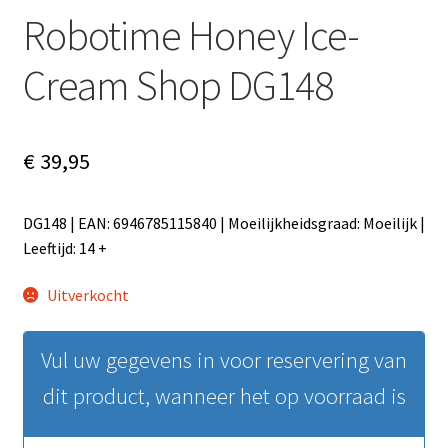
Robotime Honey Ice-
Cream Shop DG148
€
39,95
DG148 | EAN: 6946785115840 | Moeilijkheidsgraad: Moeilijk |
Leeftijd: 14 +
Uitverkocht
Vul uw gegevens in voor reservering van
dit product, wanneer het op voorraad is