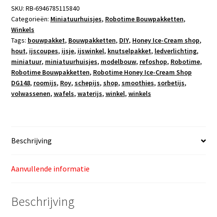
3
SKU:
RB-6946785115840
1
Categorieën:
Miniatuurhuisjes
,
Robotime Bouwpakketten
,
Winkels
Tags:
bouwpakket
,
Bouwpakketten
,
DIY
,
Honey Ice-Cream shop
,
hout
,
ijscoupes
,
ijsje
,
ijswinkel
,
knutselpakket
,
ledverlichting
,
miniatuur
,
miniatuurhuisjes
,
modelbouw
,
refoshop
,
Robotime
,
Robotime Bouwpakketten
,
Robotime Honey Ice-Cream Shop
DG148
,
roomijs
,
Roy
,
schepijs
,
shop
,
smoothies
,
sorbetijs
,
volwassenen
,
wafels
,
waterijs
,
winkel
,
winkels
Beschrijving
Aanvullende informatie
Beschrijving