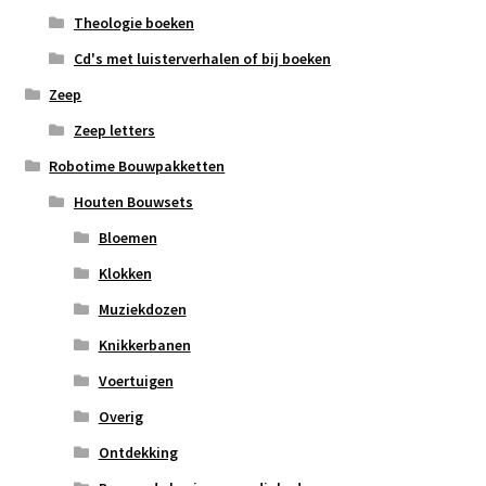
Theologie boeken
Cd's met luisterverhalen of bij boeken
Zeep
Zeep letters
Robotime Bouwpakketten
Houten Bouwsets
Bloemen
Klokken
Muziekdozen
Knikkerbanen
Voertuigen
Overig
Ontdekking