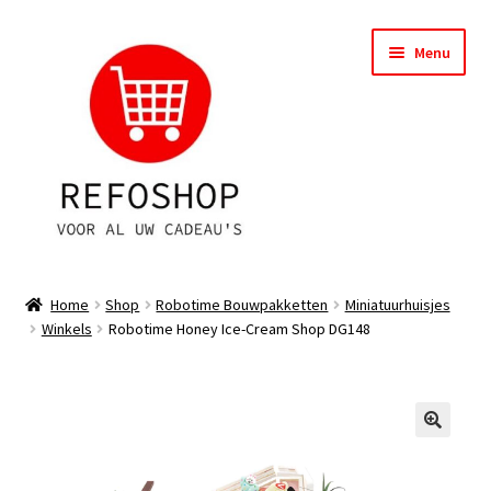
Ga
Ga
Menu
door
naar
naar
de
navigatie
inhoud
Shop
Home
Shop
Robotime Bouwpakketten
Miniatuurhuisjes
Winkels
Robotime Honey Ice-Cream Shop DG148
OPRUIMING
Subme
Assortiment
uitvou
Subme
Account
uitvou