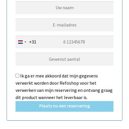
+31
N
e
t
h
e
Ik ga er mee akkoord dat mijn gegevens
r
verwerkt worden door Refoshop voor het
l
verwerken van mijn reservering en ontvang graag
a
dit product wanneer het leverbaar is.
n
Plaats nu een reservering
d
s
+