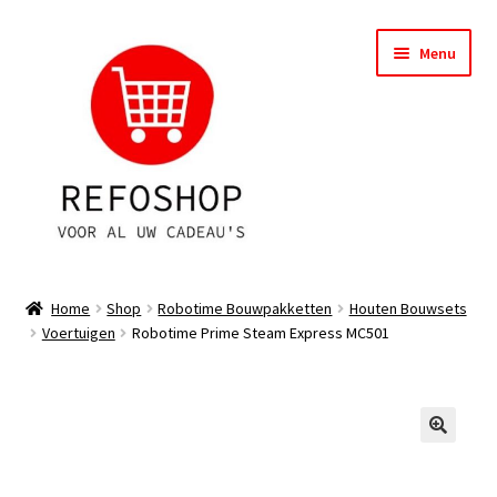
Ga
Ga
Menu
door
naar
naar
de
navigatie
inhoud
Shop
Home
Shop
Robotime Bouwpakketten
Houten Bouwsets
Voertuigen
Robotime Prime Steam Express MC501
OPRUIMING
Subme
Assortiment
uitvou
Subme
Account
uitvou