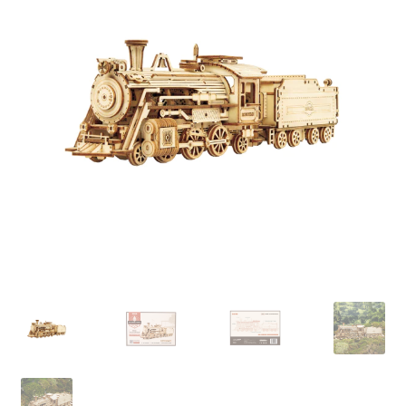
Subme
Nieuws
uitvou
Klantenservice
Retour