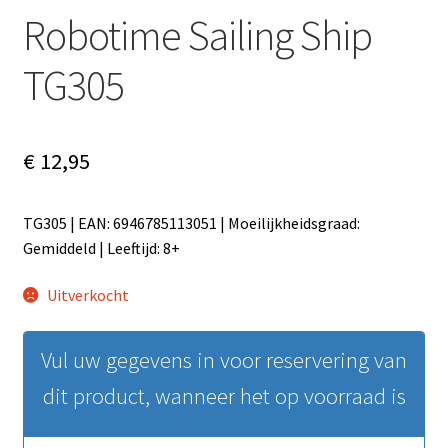
Robotime Sailing Ship
TG305
€
12,95
TG305 | EAN: 6946785113051 | Moeilijkheidsgraad:
Gemiddeld | Leeftijd: 8+
Uitverkocht
Vul uw gegevens in voor reservering van
dit product, wanneer het op voorraad is