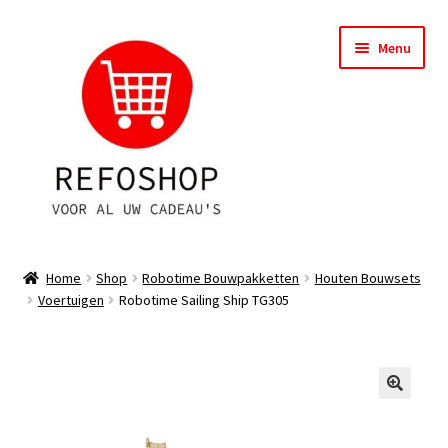
Ga
Ga
Menu
door
naar
naar
de
navigatie
inhoud
Shop
Home
Shop
Robotime Bouwpakketten
Houten Bouwsets
Voertuigen
Robotime Sailing Ship TG305
OPRUIMING
Subme
Assortiment
uitvou
Subme
Account
uitvou