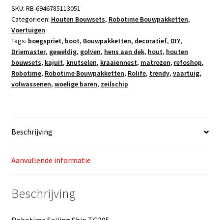
3
SKU:
RB-6946785113051
1
Categorieën:
Houten Bouwsets
,
Robotime Bouwpakketten
,
Voertuigen
Tags:
boegspriet
,
boot
,
Bouwpakketten
,
decoratief
,
DIY
,
Driemaster
,
geweldig
,
golven
,
hens aan dek
,
hout
,
houten
bouwsets
,
kajuit
,
knutselen
,
kraaiennest
,
matrozen
,
refoshop
,
Robotime
,
Robotime Bouwpakketten
,
Rolife
,
trendy
,
vaartuig
,
volwassenen
,
woelige baren
,
zeilschip
Beschrijving
Aanvullende informatie
Beschrijving