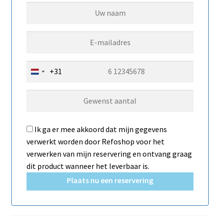
+31
N
e
t
h
e
Ik ga er mee akkoord dat mijn gegevens
r
verwerkt worden door Refoshop voor het
l
verwerken van mijn reservering en ontvang graag
a
dit product wanneer het leverbaar is.
n
Plaats nu een reservering
d
s
+