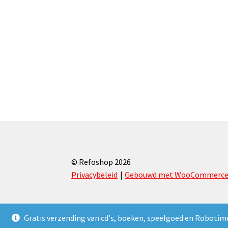
© Refoshop 2026
Privacybeleid
Gebouwd met WooCommerc
Gratis verzending van cd's, boeken, speelgoed en Robotim