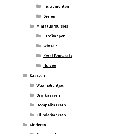
Instrumenten
Dieren
Miniatuurhuisjes
Stofkappen
Winkels
Kerst Bouwsets
Huizen
Kaarsen
Waxinelichtjes
Drijfkaarsen
Dompelkaarsen
Cilinderkaarsen
Kinderen