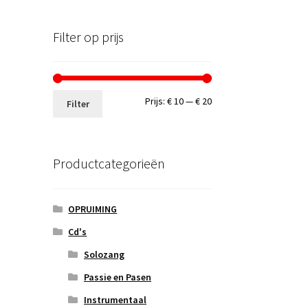
Filter op prijs
Min.
Max.
Prijs:
€ 10
—
€ 20
Filter
prijs
prijs
Productcategorieën
OPRUIMING
Cd's
Solozang
Passie en Pasen
Instrumentaal