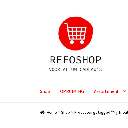
Ga
Ga
door
naar
naar
de
navigatie
inhoud
Shop
OPRUIMING
Assortiment
Home
Shop
Producten getagged “My Tribu