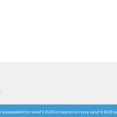
e
.
e bouwpakketten vanaf € 20,00 en kaarsen en zeep vanaf € 40,00 p