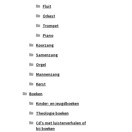
Fluit
Orkest
Trompet
Piano
Koorzang
Samenzang
Orgel
Mannenzang
Kerst
Boeken
Kinder- en jeugdboeken
Theologie boeken
Cd's met luisterverhalen of
bij boeken