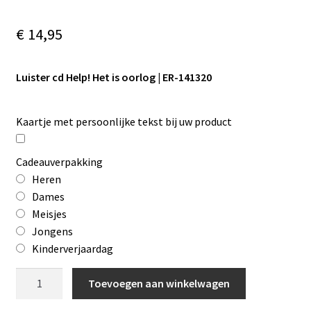
€
14,95
Luister cd Help! Het is oorlog | ER-141320
Kaartje met persoonlijke tekst bij uw product
Cadeauverpakking
Heren
Dames
Meisjes
Jongens
Kinderverjaardag
Luister
Toevoegen aan winkelwagen
cd
Help!