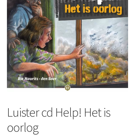
Subme
Nieuws
uitvou
Klantenservice
Retour
Luister cd Help! Het is
oorlog