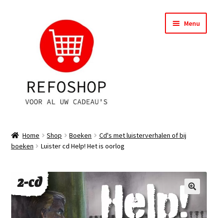
Ga
Ga
Menu
door
naar
naar
de
navigatie
inhoud
Shop
Home
Shop
Boeken
Cd's met luisterverhalen of bij
boeken
Luister cd Help! Het is oorlog
OPRUIMING
Subme
Assortiment
uitvou
Subme
Account
uitvou