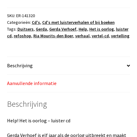
Het
is
SKU:
ER-141320
Categorieën:
Cd's
,
Cd's met luisterverhalen of bij boeken
oorlog
Tags:
Duitsers
,
Gerda
,
Gerda Verhoef
,
Help
,
Het is oorlog
,
luister
aantal
cd
,
refoshop
,
Ria Mourits-den Boer
,
verhaal
,
vertel-cd
,
vertelling
Beschrijving
Aanvullende informatie
Beschrijving
Help! Het is oorlog – luister cd
Gerda Verhoef is elf jaar als de oorlog uitbreekt en maakt