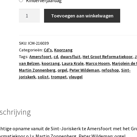
Kinderverjaardag
Cd
Toevoegen aan winkelwagen
Het
Groot
Reformatiekoor
aantal
SKU:
ICM-216039
Categorieën:
Cd's
,
Koorzang
Tags:
Amersfoort
,
cd
,
dwarsfluit
,
Het Groot Reformatiekoor
,
J
van Belzen
,
koorzang
,
Laura Krale
,
Marco Hoorn
,
Marjolein de 
Martin Zonnenberg
,
orgel
,
Peter Wildeman
,
refoshop
,
Sint-
joriskerk
,
solist
,
trompet
,
vleugel
schrijving
htige opname vanuit de Sint-Joriskerk te Amersfoort met het Gr
rmatiekoor o.l.v. Martin Zonnenberg, Peter Wildeman: orgel,