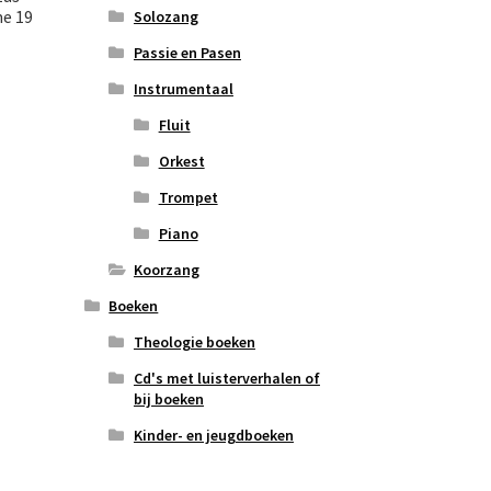
me 19
Solozang
Passie en Pasen
Instrumentaal
Fluit
Orkest
Trompet
Piano
Koorzang
Boeken
Theologie boeken
Cd's met luisterverhalen of
bij boeken
Kinder- en jeugdboeken