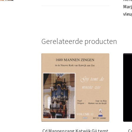
Marj
vleu
Gerelateerde producten
Cd Mannenzang Katwijk Gij temt
C