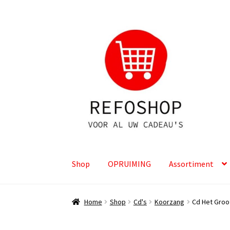
Ga
Ga
door
naar
naar
de
navigatie
inhoud
Shop
OPRUIMING
Assortiment
Home
Shop
Cd's
Koorzang
Cd Het Groo