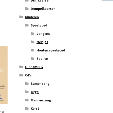
Drijfkaarsen
Dompelkaarsen
Kinderen
Speelgoed
Jongens
Meisjes
Houten speelgoed
Spellen
OPRUIMING
Cd's
Samenzang
Orgel
Mannenzang
Kerst
zus