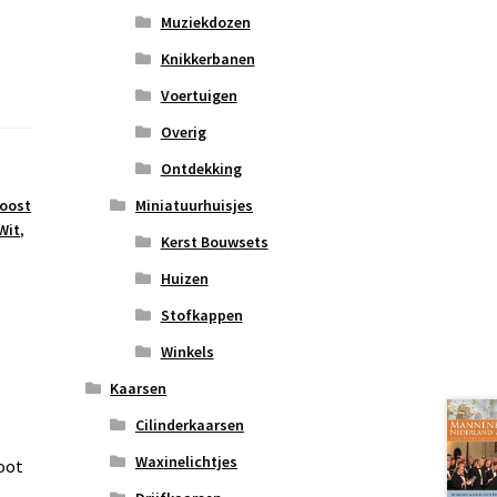
Muziekdozen
Knikkerbanen
Voertuigen
Overig
Ontdekking
Miniatuurhuisjes
oost
Wit
,
Kerst Bouwsets
Huizen
Stofkappen
Winkels
Kaarsen
Cilinderkaarsen
Waxinelichtjes
oot