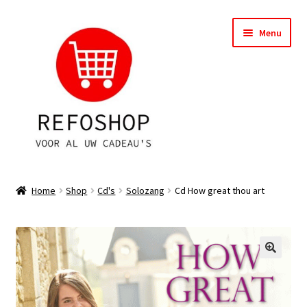
Ga
Ga
Menu
door
naar
naar
de
navigatie
inhoud
Shop
Home
Shop
Cd's
Solozang
Cd How great thou art
OPRUIMING
Subme
Assortiment
uitvou
Subme
Account
uitvou