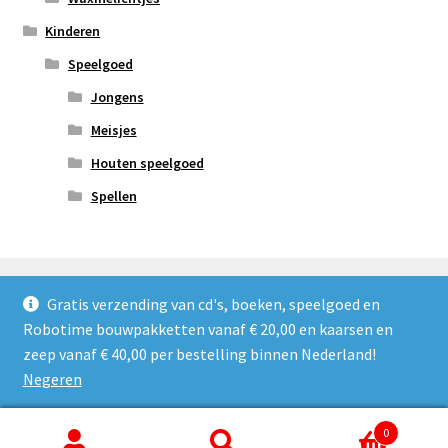
Kinderen
Speelgoed
Jongens
Meisjes
Houten speelgoed
Spellen
Gratis verzending van cd's, boeken, speelgoed en
Robotime bouwpakketten vanaf € 20,00 en kaarsen en
© Refoshop 2026
zeep vanaf € 40,00 per bestelling binnen Nederland!
Privacybeleid
Gebouwd met WooCommerce
.
Negeren
0