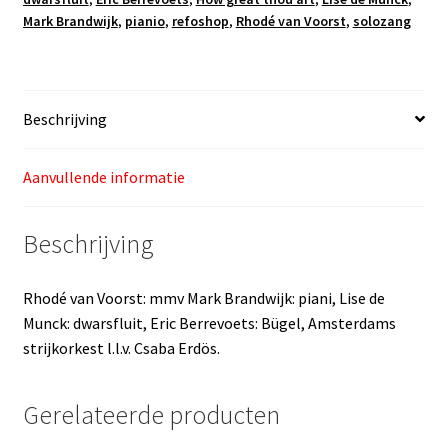
Mark Brandwijk
,
pianio
,
refoshop
,
Rhodé van Voorst
,
solozang
Beschrijving
Aanvullende informatie
Beschrijving
Rhodé van Voorst: mmv Mark Brandwijk: piani, Lise de
Munck: dwarsfluit, Eric Berrevoets: Bügel, Amsterdams
strijkorkest l.l.v. Csaba Erdös.
Gerelateerde producten