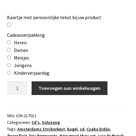
Kaartje met persoonlijke tekst bij uw product
Cadeauverpakking
Heren
Dames
Meisjes
Jongens
Kinderverjaardag
Cd
Toevoegen aan winkelwagen
How
great
thou
art
SKU:
ICM-217011
Categorieën:
Cd's
,
Solozang
aantal
Tags:
Amsterdams Strijkorkest
,
bugel
,
cd
,
Csaba Erdös
,
dwarsfluit
,
Eric Berrevoets
,
How great thou art
,
Lise de Munck
,