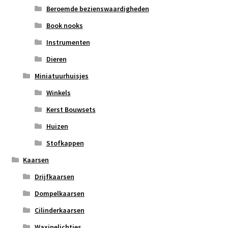
Beroemde bezienswaardigheden
Book nooks
Instrumenten
Dieren
Miniatuurhuisjes
Winkels
Kerst Bouwsets
Huizen
Stofkappen
Kaarsen
Drijfkaarsen
Dompelkaarsen
Cilinderkaarsen
Waxinelichtjes