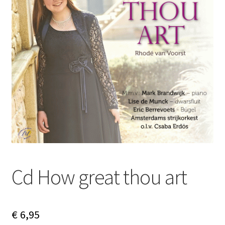
Subme
Nieuws
uitvou
Klantenservice
Retour
Cd How great thou art
€
6,95