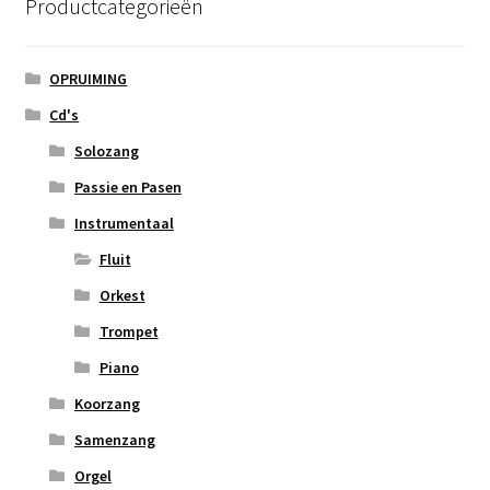
Productcategorieën
OPRUIMING
Cd's
Solozang
Passie en Pasen
Instrumentaal
Fluit
Orkest
Trompet
Piano
Koorzang
Samenzang
Orgel