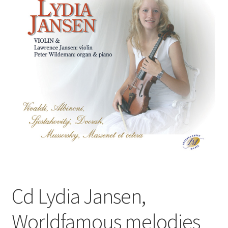
Subme
Nieuws
uitvou
Klantenservice
Retour
Cd Lydia Jansen,
Worldfamous melodies