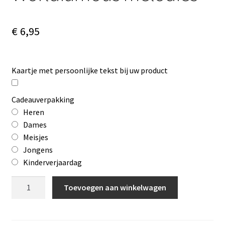
€
6,95
Kaartje met persoonlijke tekst bij uw product
Cadeauverpakking
Heren
Dames
Meisjes
Jongens
Kinderverjaardag
Cd
Toevoegen aan winkelwagen
Lydia
Jansen,
Worldfamous