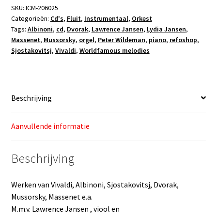
melodies
SKU:
ICM-206025
Categorieën:
Cd's
,
Fluit
,
Instrumentaal
,
Orkest
aantal
Tags:
Albinoni
,
cd
,
Dvorak
,
Lawrence Jansen
,
Lydia Jansen
,
Massenet
,
Mussorsky
,
orgel
,
Peter Wildeman
,
piano
,
refoshop
,
Sjostakovitsj
,
Vivaldi
,
Worldfamous melodies
Beschrijving
Aanvullende informatie
Beschrijving
Werken van Vivaldi, Albinoni, Sjostakovitsj, Dvorak,
Mussorsky, Massenet e.a.
M.m.v. Lawrence Jansen , viool en