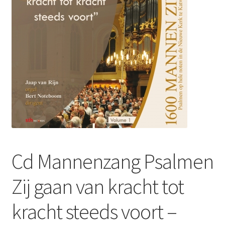
Subme
Nieuws
uitvou
Klantenservice
Retour
Cd Mannenzang Psalmen
Zij gaan van kracht tot
kracht steeds voort –