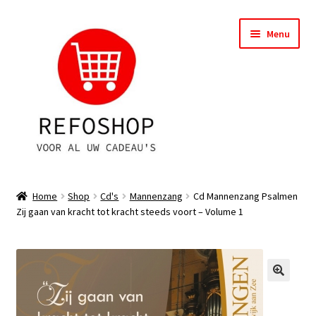
Ga
Ga
Menu
door
naar
naar
de
navigatie
inhoud
Shop
Home
Shop
Cd's
Mannenzang
Cd Mannenzang Psalmen
Zij gaan van kracht tot kracht steeds voort – Volume 1
OPRUIMING
Subme
Assortiment
uitvou
Subme
Account
uitvou