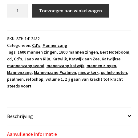
Cd
Toevoegen aan winkelwagen
Mannenzang
Psalmen
Zij
gaan
SKU:
STH-1412452
Categorieën:
Cd's
,
Mannenzang
van
Tags:
1600 mannen zingen
,
1800 mannen zingen
,
Bert Noteboom
,
kracht
cd
,
Cd's
,
Jaap van Rijn
,
Katwijk
,
Katwijk aan Zee
,
Katwijkse
tot
mannenzangavond
,
manenzang katwijk
,
mannen zingen
,
kracht
Mannenzang
,
Mannenzang Psalmen
,
nieuw kerk
,
op hele noten
,
steeds
psalmen
,
refoshop
,
volume 1
,
Zij gaan van kracht tot kracht
voort
steeds voort
-
Volume
1
aantal
Beschrijving
Aanvullende informatie