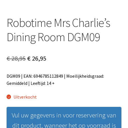
Robotime Mrs Charlie’s
Dining Room DGM09
Oorspronkelijke
Huidige
€
28,95
€
26,95
prijs
prijs
DGM09 | EAN: 6946785112849 | Moeilijkheidsgraad:
was:
is:
Gemiddeld | Leeftijd: 14 +
€ 28,95.
€ 26,95.
Uitverkocht
Vul uw gegevens in voor reservering van
dit product, wanneer het op voorraad is