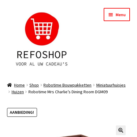
Ga
Ga
Menu
door
naar
naar
de
navigatie
inhoud
Shop
Home
Shop
Robotime Bouwpakketten
Miniatuurhuisjes
Huizen
Robotime Mrs Charlie’s Dining Room DGM09
OPRUIMING
Subme
Assortiment
AANBIEDING!
uitvou
Subme
Account
uitvou