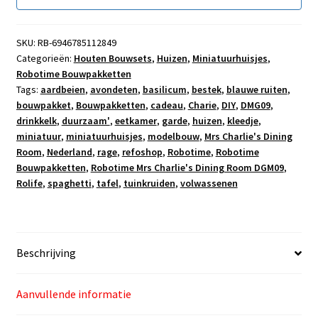
+
3
SKU:
RB-6946785112849
1
Categorieën:
Houten Bouwsets
,
Huizen
,
Miniatuurhuisjes
,
Robotime Bouwpakketten
Tags:
aardbeien
,
avondeten
,
basilicum
,
bestek
,
blauwe ruiten
,
bouwpakket
,
Bouwpakketten
,
cadeau
,
Charie
,
DIY
,
DMG09
,
drinkkelk
,
duurzaam'
,
eetkamer
,
garde
,
huizen
,
kleedje
,
miniatuur
,
miniatuurhuisjes
,
modelbouw
,
Mrs Charlie's Dining
Room
,
Nederland
,
rage
,
refoshop
,
Robotime
,
Robotime
Bouwpakketten
,
Robotime Mrs Charlie's Dining Room DGM09
,
Rolife
,
spaghetti
,
tafel
,
tuinkruiden
,
volwassenen
Beschrijving
Aanvullende informatie