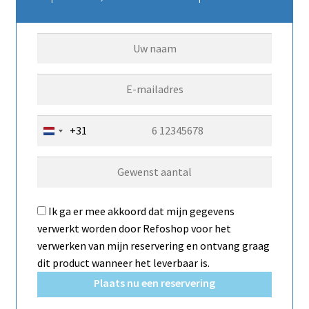
+31
N
e
t
h
e
Ik ga er mee akkoord dat mijn gegevens
r
verwerkt worden door Refoshop voor het
l
verwerken van mijn reservering en ontvang graag
a
dit product wanneer het leverbaar is.
n
Plaats nu een reservering
d
s