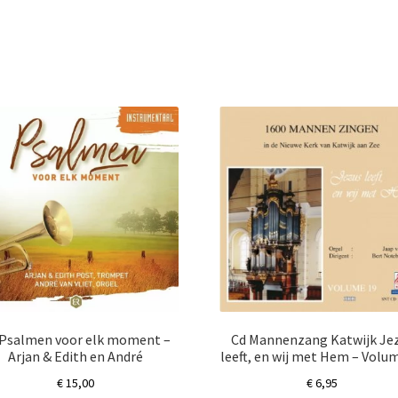
 Psalmen voor elk moment –
Cd Mannenzang Katwijk Je
Arjan & Edith en André
leeft, en wij met Hem – Volu
€
15,00
€
6,95