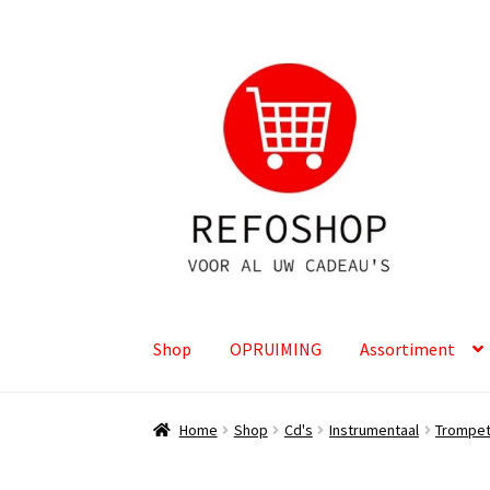
Ga
Ga
door
naar
naar
de
navigatie
inhoud
Shop
OPRUIMING
Assortiment
Home
Shop
Cd's
Instrumentaal
Trompe