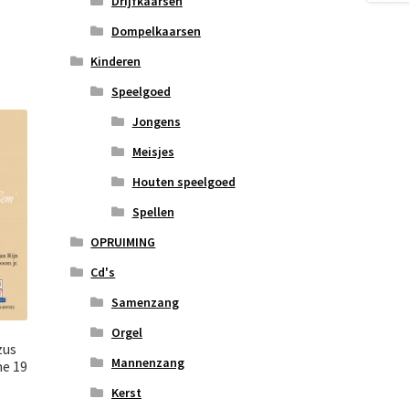
Drijfkaarsen
Dompelkaarsen
Kinderen
Speelgoed
Jongens
Meisjes
Houten speelgoed
Spellen
OPRUIMING
Cd's
Samenzang
Orgel
zus
Mannenzang
me 19
Kerst