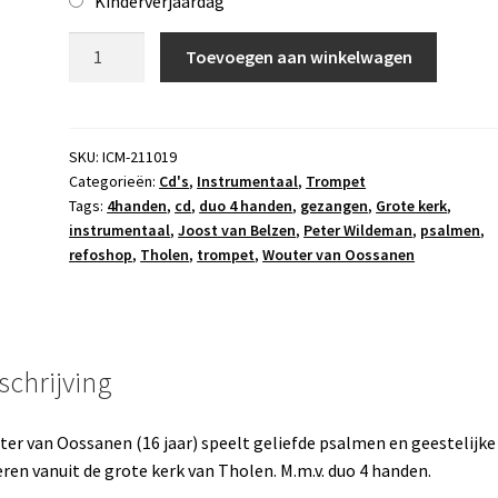
Kinderverjaardag
Cd
Toevoegen aan winkelwagen
Wouter
van
Oossanen:
trompet
SKU:
ICM-211019
Categorieën:
Cd's
,
Instrumentaal
,
Trompet
aantal
Tags:
4handen
,
cd
,
duo 4 handen
,
gezangen
,
Grote kerk
,
instrumentaal
,
Joost van Belzen
,
Peter Wildeman
,
psalmen
,
refoshop
,
Tholen
,
trompet
,
Wouter van Oossanen
schrijving
er van Oossanen (16 jaar) speelt geliefde psalmen en geestelijke
eren vanuit de grote kerk van Tholen. M.m.v. duo 4 handen.